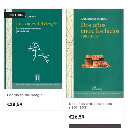
SIN STOCK
Los viajes del Beagle
€18,59
Dos años entre los hielos
(1901-1903)
€16,59