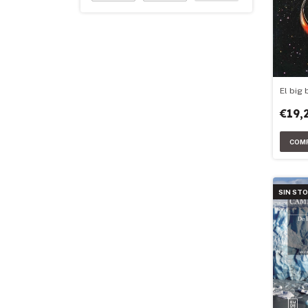
El big
€19,
SIN ST