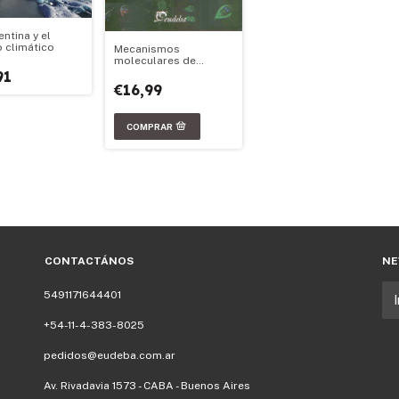
ntina y el
 climático
Mecanismos
moleculares de
adaptación y
91
diferenciación del
€16,99
parásito Giardia
lamblia
CONTACTÁNOS
NE
5491171644401
+54-11-4-383-8025
pedidos@eudeba.com.ar
Av. Rivadavia 1573 - CABA - Buenos Aires