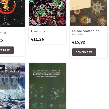
La sociedad de las
Invasores
 bang
células
€11,26
25
€15,92
OCK