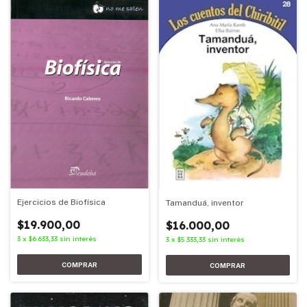
Ejercicios de Biofísica
Tamanduá, inventor
$19.900,00
$16.000,00
3
x
$6.633,33
sin interés
3
x
$5.333,33
sin interés