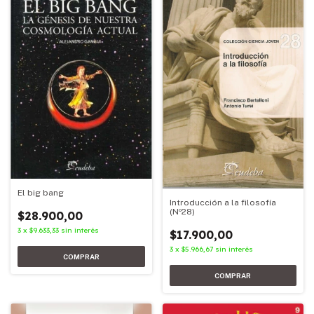
El big bang
Introducción a la filosofía
(Nº28)
$28.900,00
3
x
$9.633,33
sin interés
$17.900,00
3
x
$5.966,67
sin interés