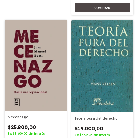
Mecenazgo
Teoría pura del derecho
$25.800,00
$19.000,00
3
x
$8.600,00
sin interés
3
x
$6.333,33
sin interés