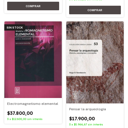
SIN STOCK
Electromagnetismo elemental
Pensar la arqueología
$37.800,00
$17.900,00
3
x
$12.600,00
sin interés
3
x
$5.966,67
sin interés