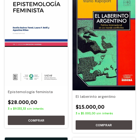
Epistemología feminista
El laberinto argentino
$28.000,00
$15.000,00
3
x
$9.333,33
sin interés
3
x
$5.000,00
sin interés