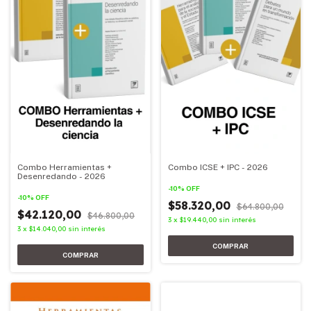
Combo Herramientas +
Combo ICSE + IPC - 2026
Desenredando - 2026
-
10
%
OFF
-
10
%
OFF
$58.320,00
$64.800,00
$42.120,00
$46.800,00
3
x
$19.440,00
sin interés
3
x
$14.040,00
sin interés