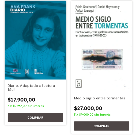
Diario. Adaptado a lectura
fácil
Medio siglo entre tormentas
$17.900,00
3
x
$5.966,67
sin interés
$27.000,00
3
x
$9.000,00
sin interés