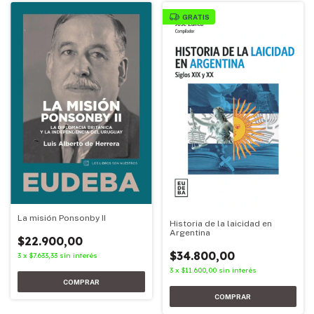
GRATIS
La misión Ponsonby II
Historia de la laicidad en
Argentina
$22.900,00
$34.800,00
3
x
$7.633,33
sin interés
3
x
$11.600,00
sin interés