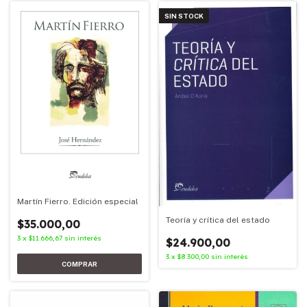
SIN STOCK
Martín Fierro. Edición especial
Teoría y crítica del estado
$35.000,00
3
x
$11.666,67
sin interés
$24.900,00
3
x
$8.300,00
sin interés