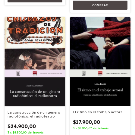
El ritmo en el trabajo actoral
La construcción de un genero
radiofónico: el radioteatro
$17.900,00
$24.900,00
3
x
$5.966,67
sin interés
3
x
$8.300,00
sin interés