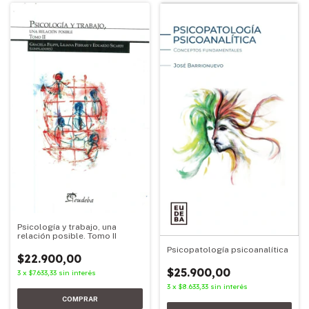
Psicología y trabajo, una
relación posible. Tomo II
Psicopatología psicoanalítica
$22.900,00
$25.900,00
3
x
$7.633,33
sin interés
3
x
$8.633,33
sin interés