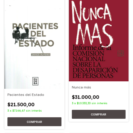
Nunca más
Pacientes del Estado
$31.000,00
3
x
$10.333,33
sin interés
$21.500,00
3
x
$7.166,67
sin interés