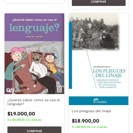
¿Querés saber cómo se usa el
lenguaje?
Los pliegues del linaje
$19.000,00
3
x
$6.333,33
sin interés
$18.900,00
3
x
$6.300,00
sin interés