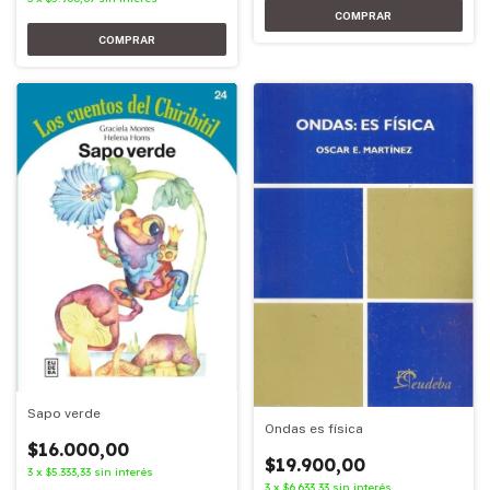
Sapo verde
Ondas es física
$16.000,00
$19.900,00
3
x
$5.333,33
sin interés
3
x
$6.633,33
sin interés