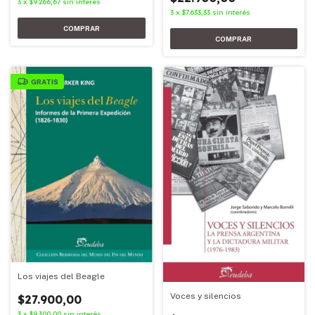
3
x
$9.266,67
sin interés
3
x
$7.633,33
sin interés
GRATIS
Los viajes del Beagle
Voces y silencios
$27.900,00
3
x
$9.300,00
sin interés