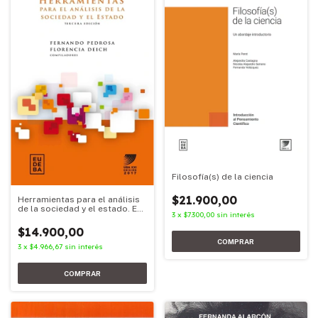
Filosofía(s) de la ciencia
$21.900,00
Herramientas para el análisis
de la sociedad y el estado. Ed.
3
x
$7.300,00
sin interés
2017
$14.900,00
3
x
$4.966,67
sin interés