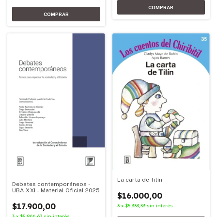
La carta de Tilín
Debates contemporáneos -
UBA XXI - Material Oficial 2025
$16.000,00
$17.900,00
3
x
$5.333,33
sin interés
3
x
$5.966,67
sin interés