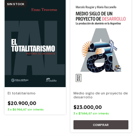
SIN STOCK
Medio siglo de un proyecto de
El totalitarismo
desarrollo
$20.900,00
$23.000,00
3
x
$6.966,67
sin interés
3
x
$7.666,67
sin interés