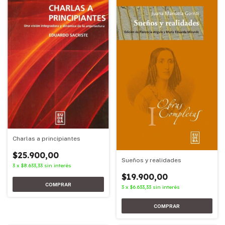
Charlas a principiantes
$25.900,00
Sueños y realidades
3
x
$8.633,33
sin interés
$19.900,00
3
x
$6.633,33
sin interés