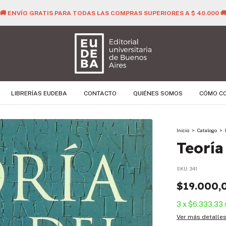
🚚 ENVÍO GRATIS PARA TODAS LAS COMPRAS SUPERIORES A $ 40.000 
LIBRERÍAS EUDEBA
CONTACTO
QUIÉNES SOMOS
CÓMO C
Inicio
>
Catalogo
>
Teoría
SKU:
341
$19.000,
3
x
$6.333,33
Ver más detalle