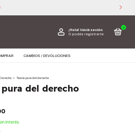

0
¡Hola!
Iniciá sesión
O podés registrarte
OMPRAR
CAMBIOS / DEVOLUCIONES
Derecho
>
Teoría pura del derecho
 pura del derecho
00
sin interés
s