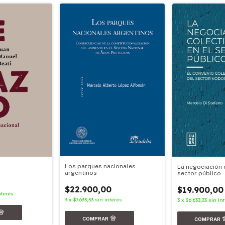
Los parques nacionales
La negociación c
argentinos
sector público
$22.900,00
$19.900,00
nterés
3
x
$7.633,33
sin interés
3
x
$6.633,33
sin in