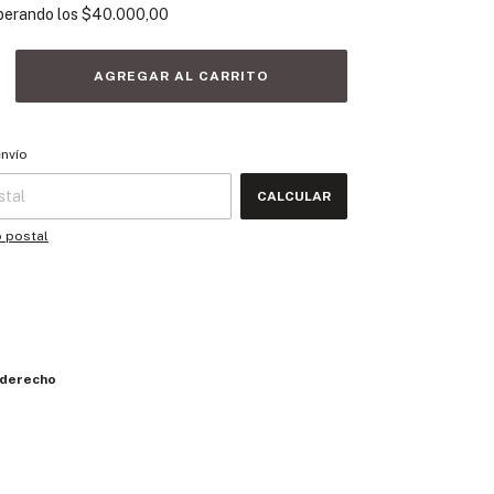
perando los
$40.000,00
 CP:
CAMBIAR CP
envío
CALCULAR
o postal
 derecho