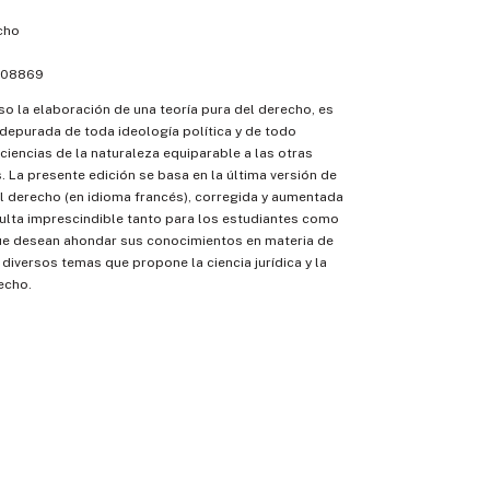
cho
08869
o la elaboración de una teoría pura del derecho, es
a depurada de toda ideología política y de todo
ciencias de la naturaleza equiparable a las otras
. La presente edición se basa en la última versión de
el derecho (en idioma francés), corregida y aumentada
sulta imprescindible tanto para los estudiantes como
ue desean ahondar sus conocimientos en materia de
 diversos temas que propone la ciencia jurídica y la
recho.