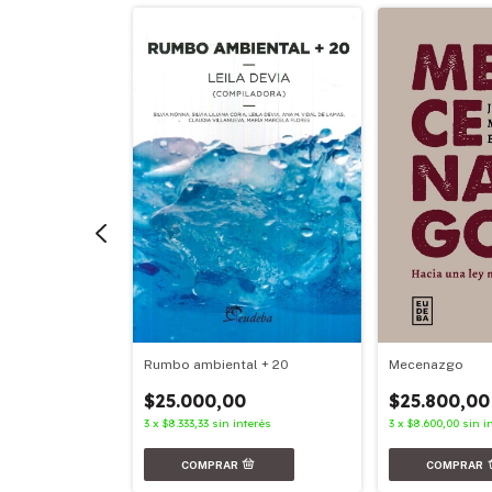
Rumbo ambiental + 20
Mecenazgo
recho
$25.000,00
$25.800,00
0
3
x
$8.333,33
sin interés
3
x
$8.600,00
sin i
nterés