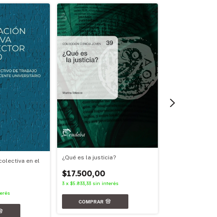
Entre la regulaci
¿Qué es la justicia?
pública
olectiva en el
$17.500,00
$16.900,00
3
x
$5.833,33
sin interés
3
x
$5.633,33
sin int
terés