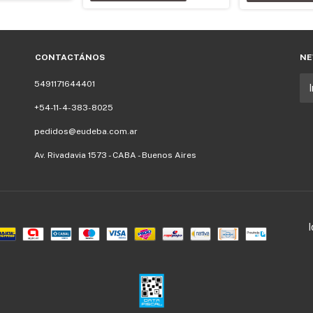
CONTACTÁNOS
NE
5491171644401
+54-11-4-383-8025
pedidos@eudeba.com.ar
Av. Rivadavia 1573 - CABA - Buenos Aires