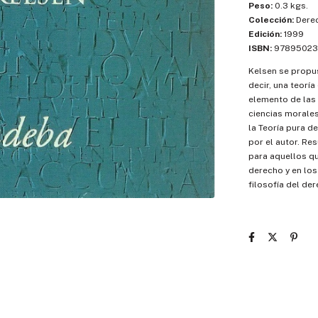
Peso:
0.3 kgs.
Colección:
Dere
Edición:
1999
ISBN:
97895023
Kelsen se propus
decir, una teorí
elemento de las 
ciencias morales
la Teoría pura d
por el autor. Re
para aquellos q
derecho y en los
filosofía del de