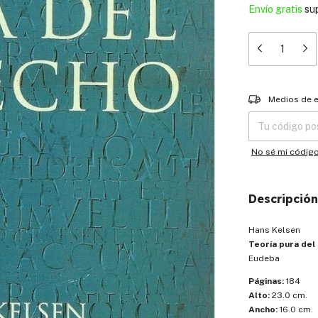
Envío gratis
su
Entregas para el
Medios de 
No sé mi códig
Descripción
Hans Kelsen
Teoría pura del
Eudeba
Páginas:
184
Alto:
23.0 cm.
Ancho:
16.0 cm.