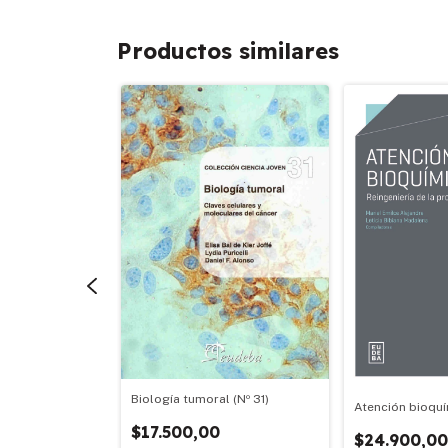
Productos similares
Biología tumoral (Nº 31)
n cáncer y
Atención bioqu
º 25)
$17.500,00
$24.900,0