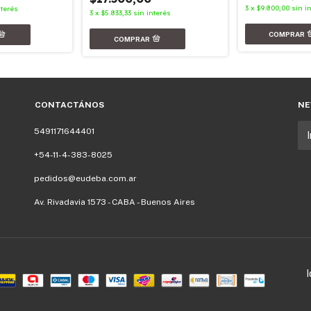
3
x
$9.800,00
sin i
nterés
3
x
$5.833,33
sin interés
CONTACTÁNOS
NE
5491171644401
+54-11-4-383-8025
pedidos@eudeba.com.ar
Av. Rivadavia 1573 - CABA - Buenos Aires