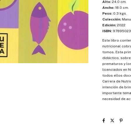
Alto:
24.0 cm.
Ancho:
18.0 cm.
Peso:
0.3 kgs.
Colección:
Manu
Edición:
2022
ISBN:
97895023
Este libro conte
nutricional cobr
tomos. Esta prim
didáctico, sobre
prematuros y lo
licenciados en N
todos ellos doce
Carrera de Nutri
intención de bri
importante tema 
necesidad de ac