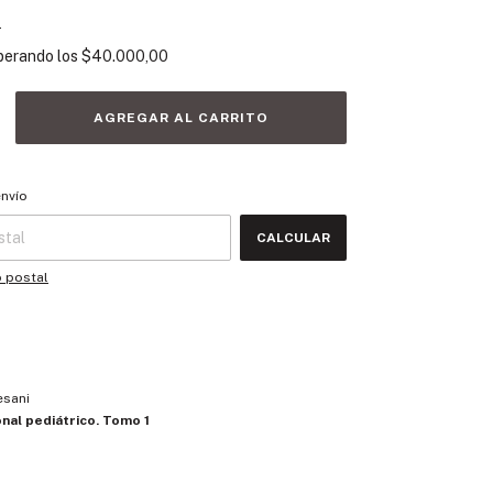
s
perando los
$40.000,00
 CP:
CAMBIAR CP
envío
CALCULAR
o postal
esani
onal pediátrico. Tomo 1