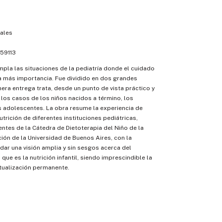
ales
59113
mpla las situaciones de la pediatría donde el cuidado
a más importancia. Fue dividido en dos grandes
era entrega trata, desde un punto de vista práctico y
 los casos de los niños nacidos a término, los
s adolescentes. La obra resume la experiencia de
utrición de diferentes instituciones pediátricas,
ntes de la Cátedra de Dietoterapia del Niño de la
ción de la Universidad de Buenos Aires, con la
ndar una visión amplia y sin sesgos acerca del
que es la nutrición infantil, siendo imprescindible la
tualización permanente.