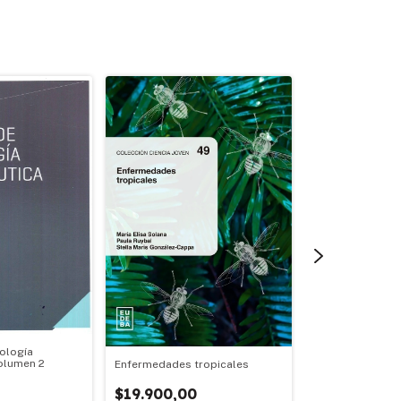
ología
olumen 2
Enfermedades tropicales
Drogas hoy (Nº 2
$19.900,00
$17.500,00