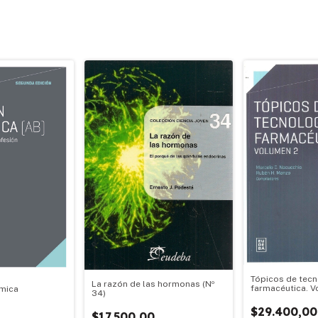
Tópicos de tecn
La razón de las hormonas (Nº
farmacéutica. V
ímica
34)
$29.400,00
0
$17.500,00