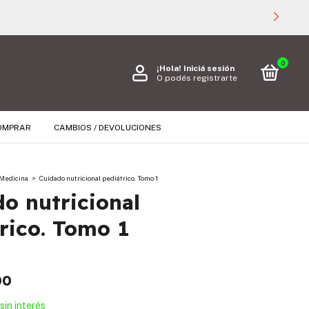
0
¡Hola!
Iniciá sesión
O podés registrarte
OMPRAR
CAMBIOS / DEVOLUCIONES
Medicina
>
Cuidado nutricional pediátrico. Tomo 1
o nutricional
rico. Tomo 1
00
sin interés