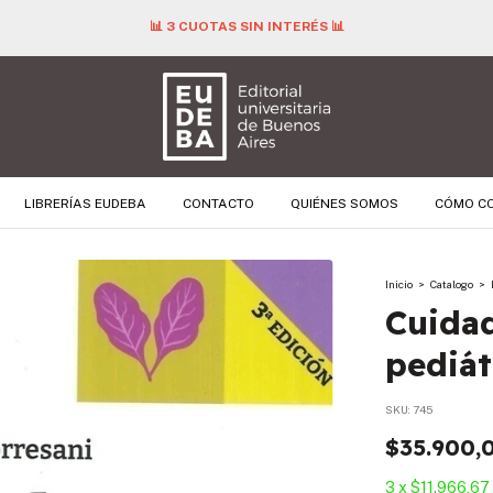
📊 3 CUOTAS SIN INTERÉS 📊
LIBRERÍAS EUDEBA
CONTACTO
QUIÉNES SOMOS
CÓMO C
Inicio
>
Catalogo
>
Cuidad
pediát
SKU:
745
$35.900,
3
x
$11.966,67