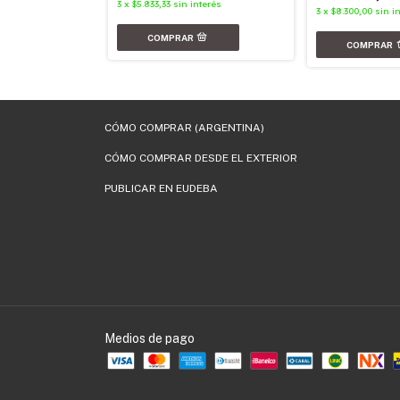
3
x
$5.833,33
sin interés
3
x
$8.300,00
sin i
nterés
CÓMO COMPRAR (ARGENTINA)
CÓMO COMPRAR DESDE EL EXTERIOR
PUBLICAR EN EUDEBA
Medios de pago