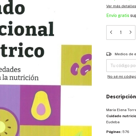
Ver más detalle
Envío gratis
su
Entregas para el
Medios de 
No sé mi códig
Descripción
María Elena Torr
Cuidado nutrici
Eudeba
Páginas:
576