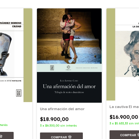
La cautiva El m
Una afirmación del amor
$16.900,00
$18.900,00
3
x
$5.633,33
sin in
nterés
3
x
$6.300,00
sin interés