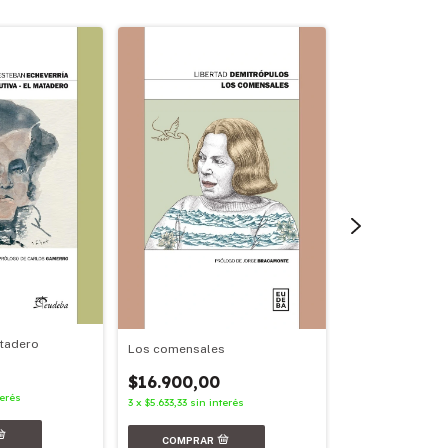
atadero
Los comensales
Facundo
$16.900,00
$23.900,00
terés
3
x
$5.633,33
sin interés
3
x
$7.966,67
sin in