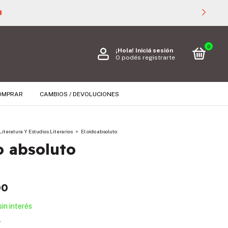

0
¡Hola!
Iniciá sesión
O podés registrarte
OMPRAR
CAMBIOS / DEVOLUCIONES
Literatura Y Estudios Literarios
>
El oído absoluto
o absoluto
00
sin interés
s