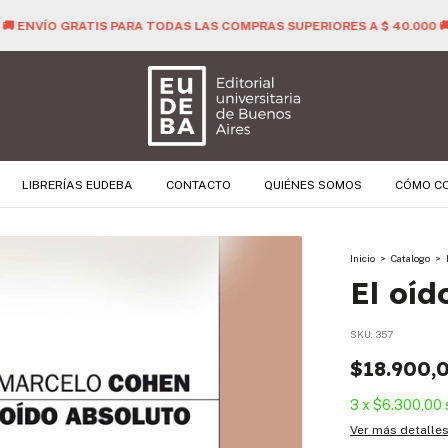
🚚 ENVÍO GRATIS PARA TODAS LAS COMPRAS SUPERIORES A $ 40.000 
LIBRERÍAS EUDEBA
CONTACTO
QUIÉNES SOMOS
CÓMO C
Inicio
>
Catalogo
>
El oíd
SKU:
357
$18.900,
3
x
$6.300,00
Ver más detalle