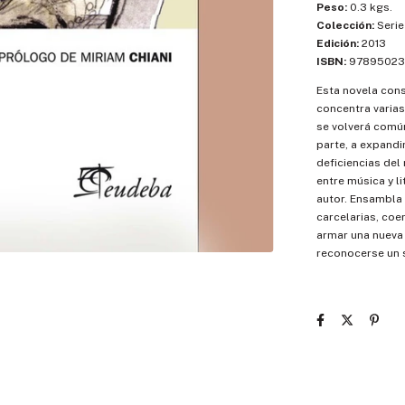
Peso:
0.3 kgs.
Colección:
Serie
Edición:
2013
ISBN:
97895023
Esta novela cons
concentra varias
se volverá comú
parte, a expandi
deficiencias del 
entre música y l
autor. Ensambla 
carcelarias, coe
armar una nueva 
reconocerse un 