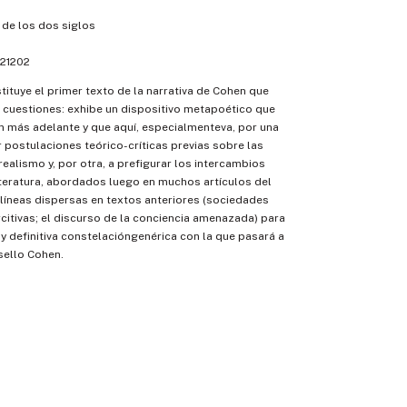
 de los dos siglos
21202
tituye el primer texto de la narrativa de Cohen que
 cuestiones: exhibe un dispositivo metapoético que
n más adelante y que aquí, especialmenteva, por una
r postulaciones teórico-críticas previas sobre las
realismo y, por otra, a prefigurar los intercambios
iteratura, abordados luego en muchos artículos del
líneas dispersas en textos anteriores (sociedades
rcitivas; el discurso de la conciencia amenazada) para
y definitiva constelacióngenérica con la que pasará a
sello Cohen.