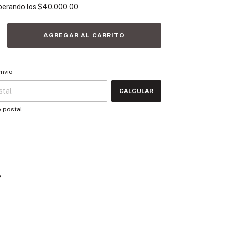
perando los
$40.000,00
 CP:
CAMBIAR CP
envío
CALCULAR
o postal
o