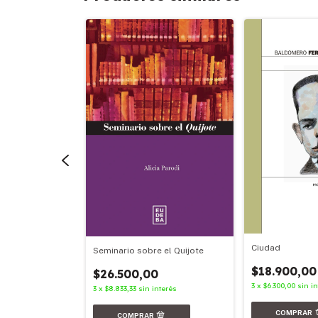
Ciudad
Seminario sobre el Quijote
$18.900,00
$26.500,00
nterés
3
x
$6.300,00
sin i
3
x
$8.833,33
sin interés