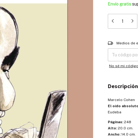
Envío gratis
su
Entregas para el
Medios de 
No sé mi códig
Descripción
Marcelo Cohen
El oído absolut
Eudeba
Páginas:
248
Alto:
20.0 cm.
Ancho:
14.0 cm.