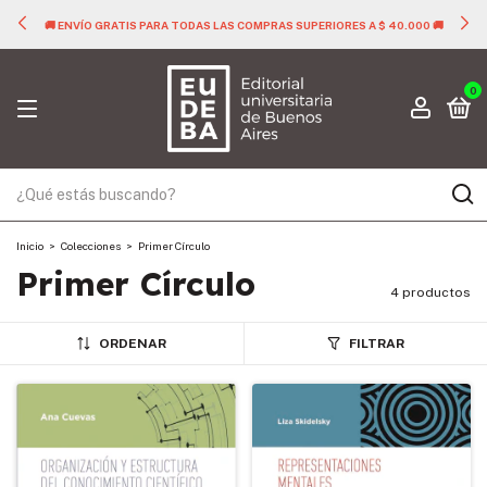
🚚 ENVÍO GRATIS PARA TODAS LAS COMPRAS SUPERIORES A $ 40.000 🚚
0
Inicio
>
Colecciones
>
Primer Círculo
Primer Círculo
4 productos
ORDENAR
FILTRAR