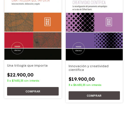
Una trilogía que importa
Innovación y creatividad
científica
$22.900,00
$19.900,00
3
x
$7.633,33
sin interés
3
x
$6.633,33
sin interés