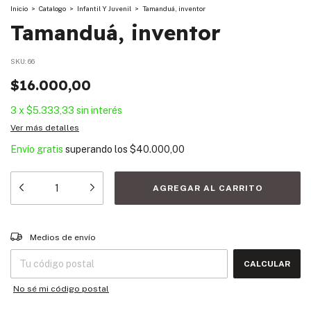
Inicio
>
Catalogo
>
Infantil Y Juvenil
>
Tamanduá, inventor
Tamanduá, inventor
SKU:
66
$16.000,00
3
x
$5.333,33
sin interés
Ver más detalles
Envío gratis
superando los
$40.000,00
Entregas para el CP:
CAMBIAR CP
Medios de envío
CALCULAR
No sé mi código postal