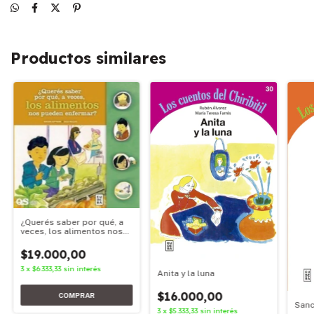
Productos similares
¿Querés saber por qué, a
veces, los alimentos nos
pueden enfermar?
$19.000,00
3
x
$6.333,33
sin interés
Anita y la luna
$16.000,00
Sanc
3
x
$5.333,33
sin interés