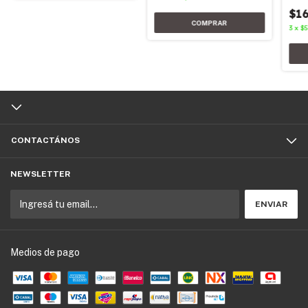
$16
3
x
$5
CONTACTÁNOS
NEWSLETTER
Medios de pago