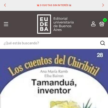
📊 3 CUOTAS SIN INTERÉS 📊
0