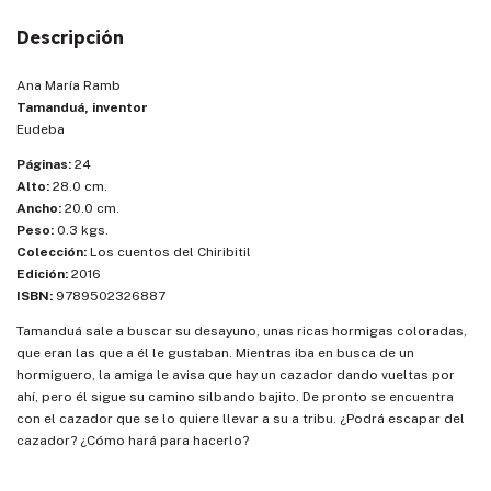
Descripción
Ana María Ramb
Tamanduá, inventor
Eudeba
Páginas:
24
Alto:
28.0 cm.
Ancho:
20.0 cm.
Peso:
0.3 kgs.
Colección:
Los cuentos del Chiribitil
Edición:
2016
ISBN:
9789502326887
Tamanduá sale a buscar su desayuno, unas ricas hormigas coloradas,
que eran las que a él le gustaban. Mientras iba en busca de un
hormiguero, la amiga le avisa que hay un cazador dando vueltas por
ahí, pero él sigue su camino silbando bajito. De pronto se encuentra
con el cazador que se lo quiere llevar a su a tribu. ¿Podrá escapar del
cazador? ¿Cómo hará para hacerlo?