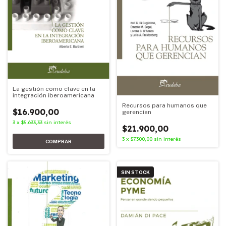
La gestión como clave en la
integración iberoamericana
Recursos para humanos que
$16.900,00
gerencian
3
x
$5.633,33
sin interés
$21.900,00
3
x
$7.300,00
sin interés
SIN STOCK