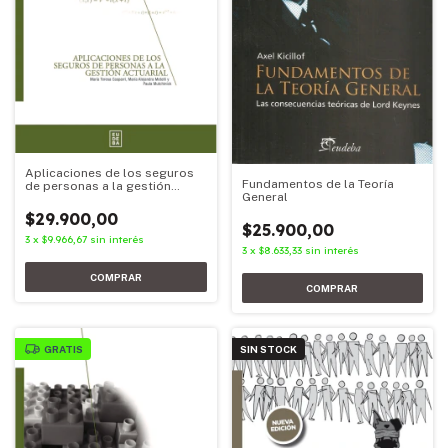
Aplicaciones de los seguros
Fundamentos de la Teoría
de personas a la gestión
General
actuarial
$29.900,00
$25.900,00
3
x
$9.966,67
sin interés
3
x
$8.633,33
sin interés
GRATIS
SIN STOCK