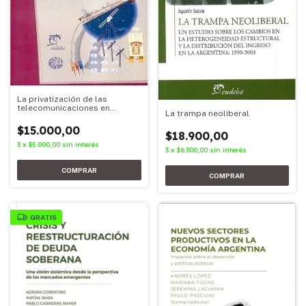
La privatización de las
telecomunicaciones en
La trampa neoliberal
América Latina
$15.000,00
$18.900,00
3
x
$5.000,00
sin interés
3
x
$6.300,00
sin interés
GRATIS