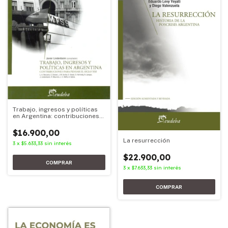
Trabajo, ingresos y políticas
en Argentina: contribuciones
para pensar el siglo XXI
$16.900,00
La resurrección
3
x
$5.633,33
sin interés
$22.900,00
3
x
$7.633,33
sin interés