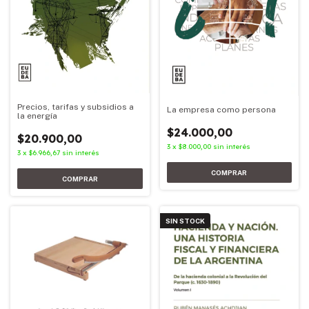
Precios, tarifas y subsidios a
La empresa como persona
la energía
$24.000,00
$20.900,00
3
x
$8.000,00
sin interés
3
x
$6.966,67
sin interés
SIN STOCK