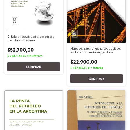
Crisis y reestructuración de
deuda soberana
Nuevos sectores productivos
$52.700,00
en la economía argentina
3
x
$17.566,67
sin interés
$22.900,00
3
x
$7.633,33
sin interés