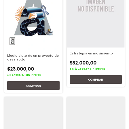
Estrategia en movimiento
Medio siglo de un proyecto de
desarrollo
$32.000,00
$23.000,00
3
x
$10.666,67
sin interés
3
x
$7.666,67
sin interés