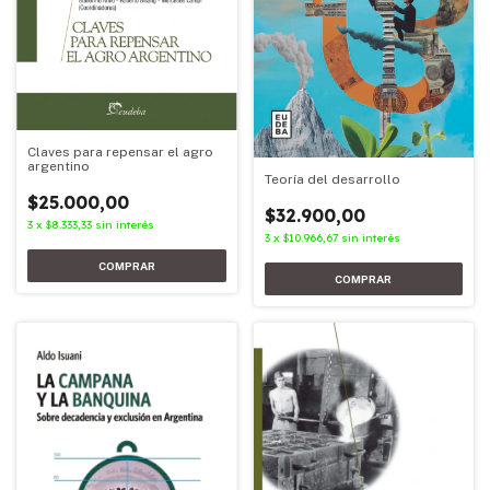
Claves para repensar el agro
argentino
Teoría del desarrollo
$25.000,00
$32.900,00
3
x
$8.333,33
sin interés
3
x
$10.966,67
sin interés