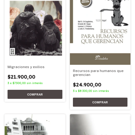
Migraciones y exilios
Recursos para humanos que
gerencian
$21.900,00
3
x
$7.300,00
sin interés
$24.900,00
3
x
$8.300,00
sin interés