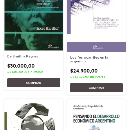
De Smith a Keynes
Los ferrocarriles en la
argentina
$30.000,00
$24.900,00
3
x
$10.000,00
sin interés
3
x
$8.300,00
sin interés