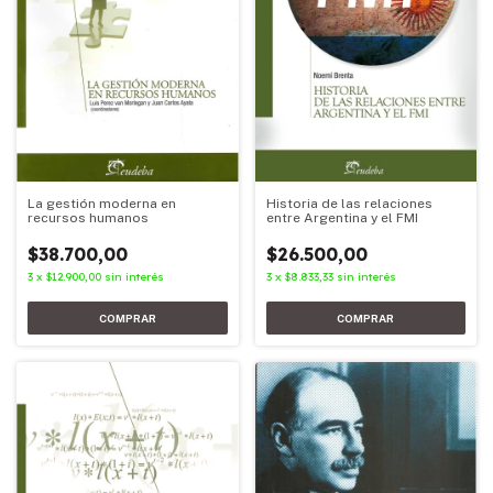
Historia de las relaciones
La gestión moderna en
entre Argentina y el FMI
recursos humanos
$26.500,00
$38.700,00
3
x
$8.833,33
sin interés
3
x
$12.900,00
sin interés