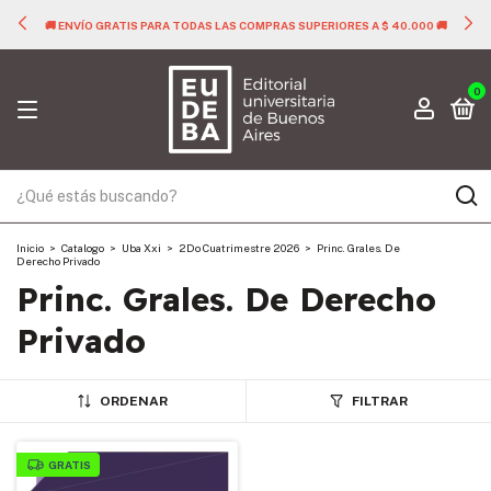
🚚 ENVÍO GRATIS PARA TODAS LAS COMPRAS SUPERIORES A $ 40.000 🚚
0
Inicio
>
Catalogo
>
Uba Xxi
>
2Do Cuatrimestre 2026
>
Princ. Grales. De
Derecho Privado
Princ. Grales. De Derecho
Privado
ORDENAR
FILTRAR
GRATIS