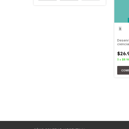
Desenr
ciencia
Materia
$26.
3
x
$8.9