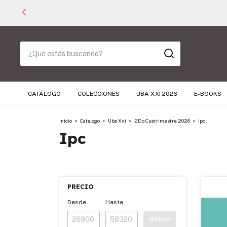
CATÁLOGO
COLECCIONES
UBA XXI 2026
E-BOOKS
Inicio
>
Catalogo
>
Uba Xxi
>
2Do Cuatrimestre 2026
>
Ipc
Ipc
PRECIO
Desde
Hasta
APLICAR