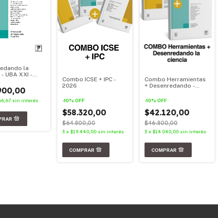
edando la
 - UBA XXI -
Combo ICSE + IPC -
Combo Herramientas
l Oficial 2026
2026
+ Desenredando -
900,00
2026
-
10
%
OFF
-
10
%
OFF
66,67
sin interés
$58.320,00
$42.120,00
$64.800,00
$46.800,00
3
x
$19.440,00
sin interés
3
x
$14.040,00
sin interés