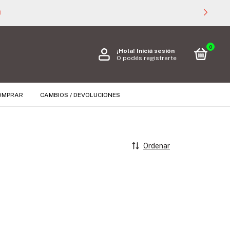

0
¡Hola!
Iniciá sesión
O podés registrarte
OMPRAR
CAMBIOS / DEVOLUCIONES
Ordenar