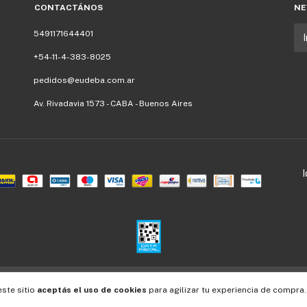
CONTACTÁNOS
NE
5491171644401
+54-11-4-383-8025
pedidos@eudeba.com.ar
Av. Rivadavia 1573 - CABA - Buenos Aires
Defensa de las y los consumidores. Para reclamos
ingresá acá.
/
Botón de arrepentimiento
este sitio
aceptás el uso de cookies
para agilizar tu experiencia de compra.