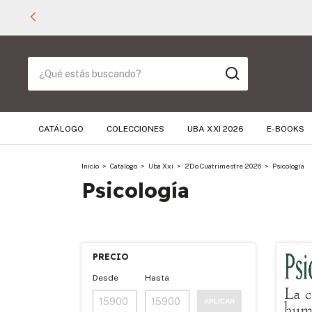
CATÁLOGO
COLECCIONES
UBA XXI 2026
E-BOOKS
Inicio
>
Catalogo
>
Uba Xxi
>
2Do Cuatrimestre 2026
>
Psicología
Psicología
PRECIO
Desde
Hasta
APLICAR