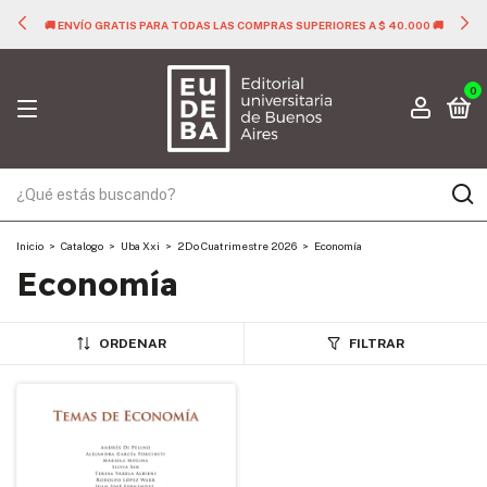
🚚 ENVÍO GRATIS PARA TODAS LAS COMPRAS SUPERIORES A $ 40.000 🚚
0
Inicio
>
Catalogo
>
Uba Xxi
>
2Do Cuatrimestre 2026
>
Economía
Economía
ORDENAR
FILTRAR