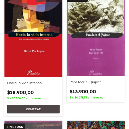
Para leer el Quijote
Hacia la vida intensa
$13.900,00
$18.900,00
3
x
$4.633,33
sin interés
3
x
$6.300,00
sin interés
SIN STOCK