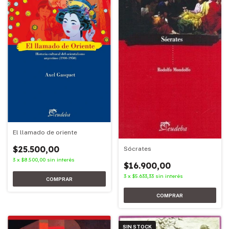
El llamado de oriente
$25.500,00
Sócrates
3
x
$8.500,00
sin interés
$16.900,00
3
x
$5.633,33
sin interés
SIN STOCK