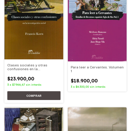
Clases sociales y otras
Para leer a Cervantes. Volumen
confusiones en la
1
investigación social
$23.900,00
$18.900,00
3
x
$7.966,67
sin interés
3
x
$6.300,00
sin interés