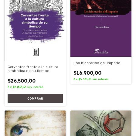
Los itinerarios del Imperio
Cervantes frente a la cultura
simbólica de su tiempo
$16.900,00
3
x
$5.633,33
sin interés
$26.500,00
3
x
$8.833,33
sin interés