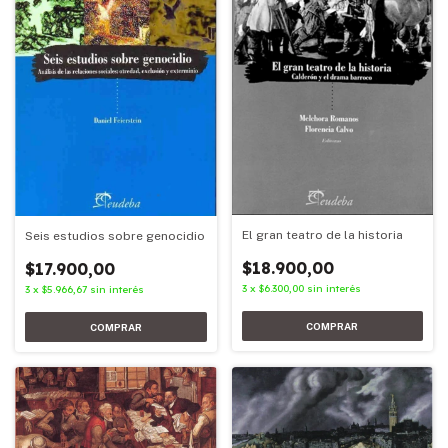
El gran teatro de la historia
Seis estudios sobre genocidio
$18.900,00
$17.900,00
3
x
$6.300,00
sin interés
3
x
$5.966,67
sin interés