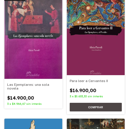
Para leer a Cervantes II
Las Ejemplares: una sola
novela
$16.900,00
3
x
$5.633,33
sin interés
$14.900,00
3
x
$4.966,67
sin interés