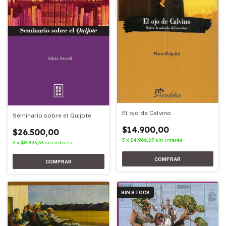
El ojo de Calvino
Seminario sobre el Quijote
$14.900,00
$26.500,00
3
x
$4.966,67
sin interés
3
x
$8.833,33
sin interés
SIN STOCK