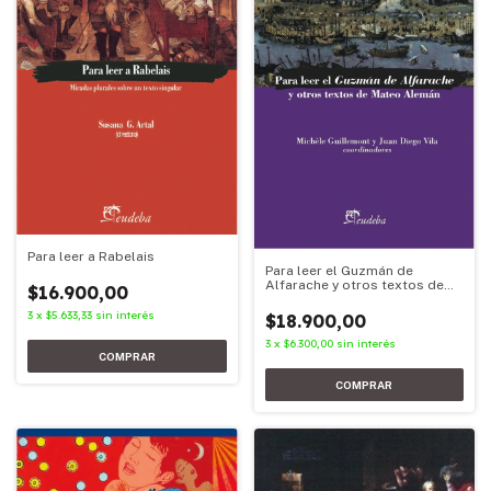
Para leer a Rabelais
Para leer el Guzmán de
Alfarache y otros textos de
$16.900,00
Mateo Alemán
3
x
$5.633,33
sin interés
$18.900,00
3
x
$6.300,00
sin interés