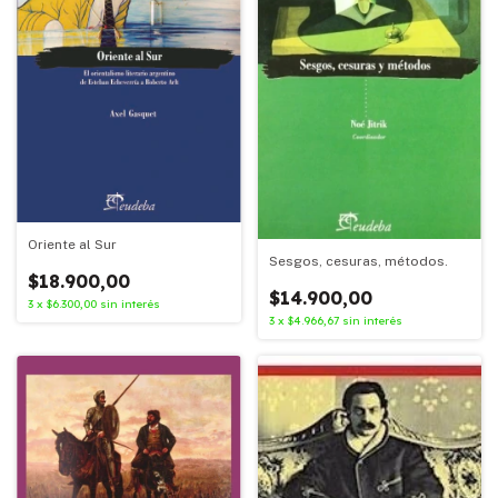
Oriente al Sur
Sesgos, cesuras, métodos.
$18.900,00
$14.900,00
3
x
$6.300,00
sin interés
3
x
$4.966,67
sin interés