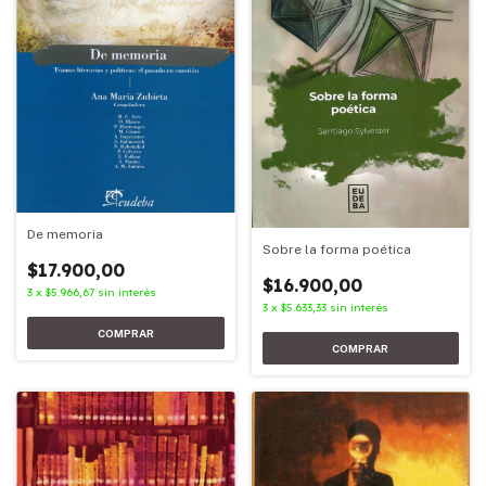
De memoria
Sobre la forma poética
$17.900,00
$16.900,00
3
x
$5.966,67
sin interés
3
x
$5.633,33
sin interés