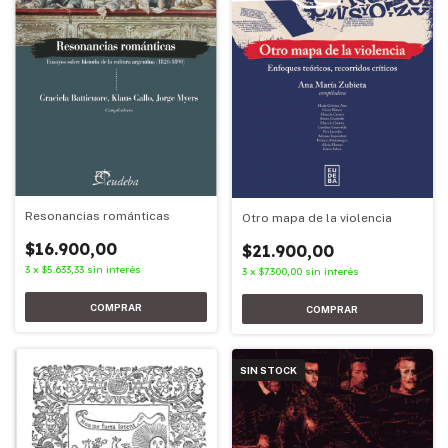
Resonancias románticas
Otro mapa de la violencia
$16.900,00
$21.900,00
3
x
$5.633,33
sin interés
3
x
$7.300,00
sin interés
SIN STOCK