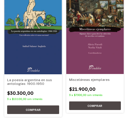
Misceláneas ejemplares
La poesía argentina en sus
antologías: 1900-1950
$21.900,00
$30.300,00
3
x
$7.300,00
sin interés
3
x
$10.100,00
sin interés