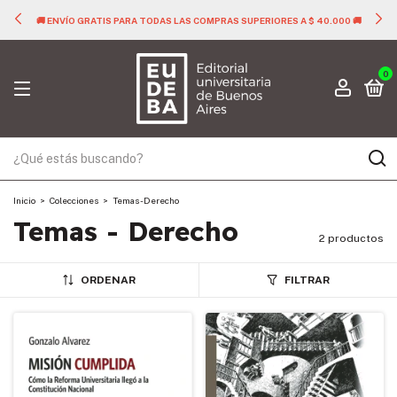
🚚 ENVÍO GRATIS PARA TODAS LAS COMPRAS SUPERIORES A $ 40.000 🚚
0
Inicio
>
Colecciones
>
Temas - Derecho
Temas - Derecho
2 productos
ORDENAR
FILTRAR