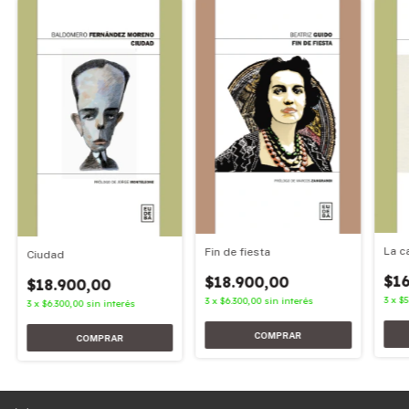
La c
Fin de fiesta
Ciudad
$16
$18.900,00
$18.900,00
3
x
$5
3
x
$6.300,00
sin interés
3
x
$6.300,00
sin interés