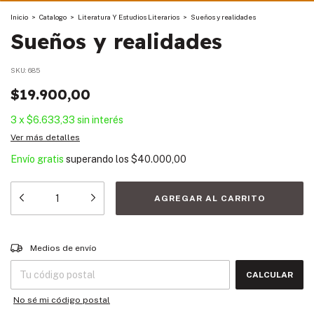
Inicio
>
Catalogo
>
Literatura Y Estudios Literarios
>
Sueños y realidades
Sueños y realidades
SKU:
685
$19.900,00
3
x
$6.633,33
sin interés
Ver más detalles
Envío gratis
superando los
$40.000,00
Entregas para el CP:
CAMBIAR CP
Medios de envío
CALCULAR
No sé mi código postal