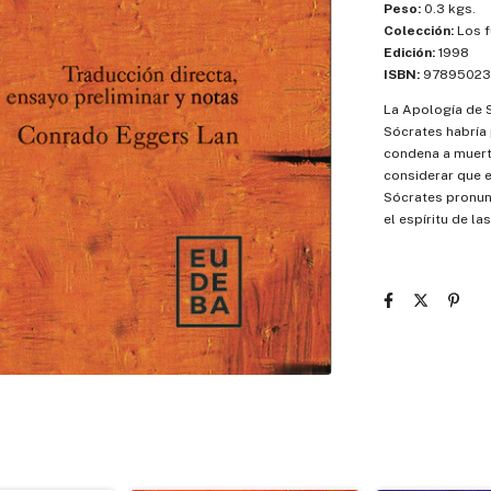
Peso:
0.3 kgs.
Colección:
Los 
Edición:
1998
ISBN:
97895023
La Apología de 
Sócrates habría 
condena a muert
considerar que 
Sócrates pronunc
el espíritu de l