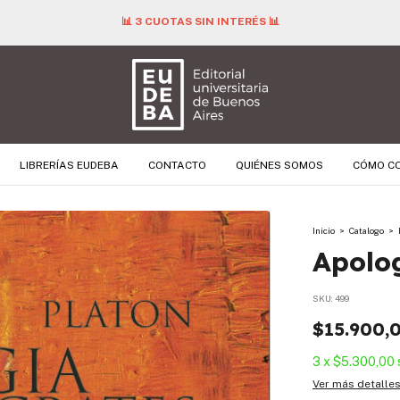
📊 3 CUOTAS SIN INTERÉS 📊
LIBRERÍAS EUDEBA
CONTACTO
QUIÉNES SOMOS
CÓMO C
Inicio
>
Catalogo
>
Apolog
SKU:
499
$15.900,
3
x
$5.300,00
Ver más detalle