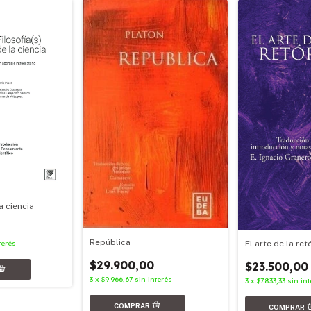
a ciencia
República
El arte de la ret
terés
$29.900,00
$23.500,00
3
x
$9.966,67
sin interés
3
x
$7.833,33
sin int