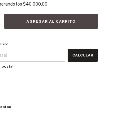
perando los
$40.000,00
 CP:
CAMBIAR CP
envío
CALCULAR
o postal
crates