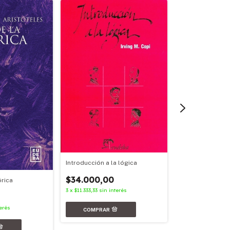
Introducción a la lógica
La familia de Oc
Parte III (1907-19
$34.000,00
órica
$20.900,00
3
x
$11.333,33
sin interés
3
x
$6.966,67
sin in
erés