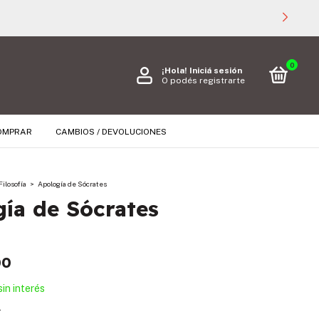
0
¡Hola!
Iniciá sesión
O podés registrarte
OMPRAR
CAMBIOS / DEVOLUCIONES
Filosofía
>
Apología de Sócrates
ía de Sócrates
00
sin interés
s