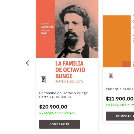
Filosofía(s) de l
La familia de Octavio Bunge.
Parte II (1901-1907)
feminista
$21.900,00
3
x
$7.300,00
sin in
$20.900,00
0
3
x
$6.966,67
sin interés
terés