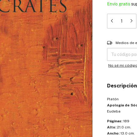
Envío gratis
su
Entregas para el
Medios de 
No sé mi códig
Descripción
Platón
Apología de Só
Eudeba
Páginas:
189
Alto:
21.0 cm.
Ancho:
13.0 cm.