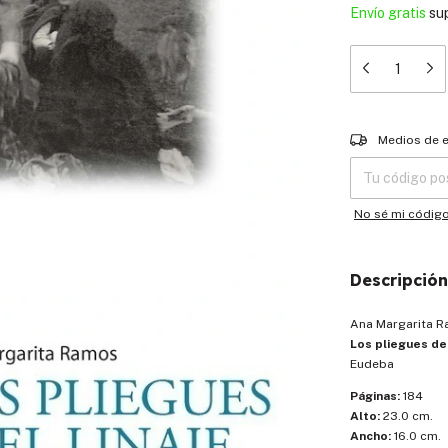
Envío gratis
su
Entregas para el
Medios de 
No sé mi códig
Descripción
Ana Margarita 
Los pliegues del
Eudeba
Páginas:
184
Alto:
23.0 cm.
Ancho:
16.0 cm.