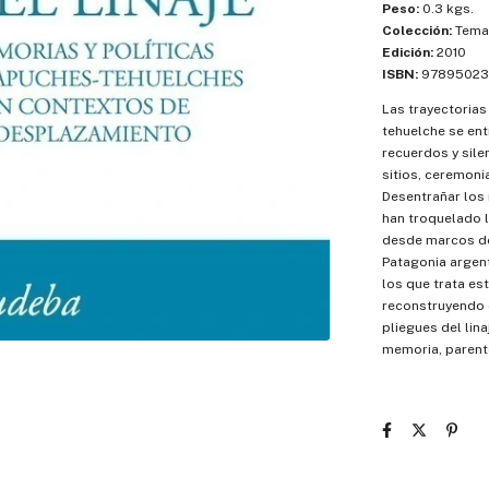
Peso:
0.3 kgs.
Colección:
Temas
Edición:
2010
ISBN:
97895023
Las trayectorias
tehuelche se ent
recuerdos y sile
sitios, ceremoni
Desentrañar los 
han troquelado l
desde marcos de 
Patagonia argen
los que trata est
reconstruyendo 
pliegues del lin
memoria, parente