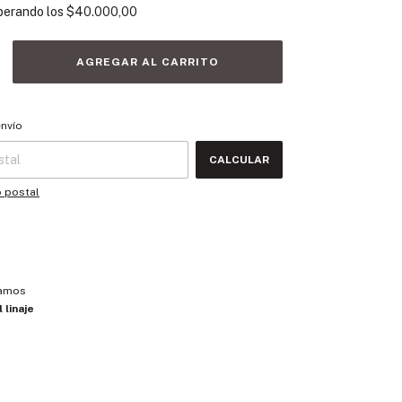
perando los
$40.000,00
 CP:
CAMBIAR CP
envío
CALCULAR
o postal
Ramos
 linaje