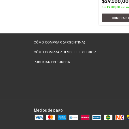
$29.100,00
terés
3
x
$9.700,00
sin i
CÓMO COMPRAR (ARGENTINA)
CÓMO COMPRAR DESDE EL EXTERIOR
PUBLICAR EN EUDEBA
Medios de pago