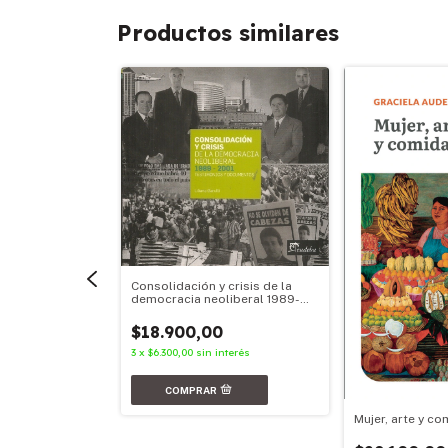
Productos similares
Consolidación y crisis de la
democracia neoliberal 1989-
2001
$18.900,00
3
x
$6.300,00
sin interés
tre el derecho y
Mujer, arte y co
0