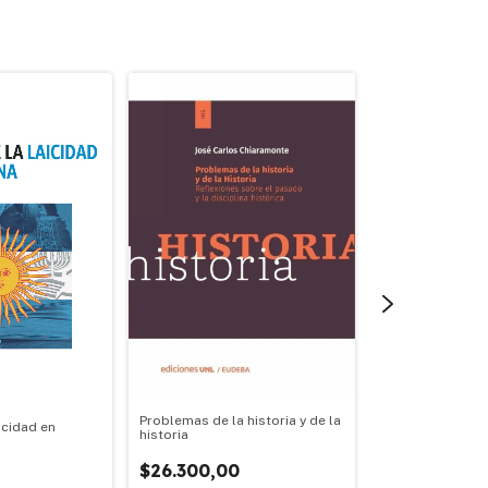
Problemas de la historia y de la
icidad en
historia
Intelectuales, po
$26.300,00
$21.900,00