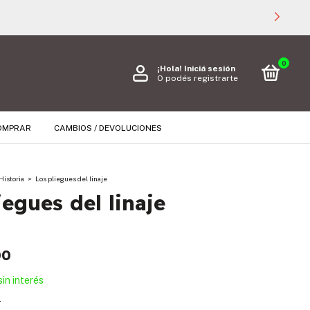
0
¡Hola!
Iniciá sesión
O podés registrarte
OMPRAR
CAMBIOS / DEVOLUCIONES
Historia
>
Los pliegues del linaje
iegues del linaje
00
sin interés
s