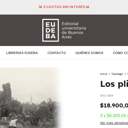
📊 3 CUOTAS SIN INTERÉS 📊
LIBRERÍAS EUDEBA
CONTACTO
QUIÉNES SOMOS
CÓMO C
Inicio
>
Catalogo
>
Los pl
SKU:
1054
$18.900,
3
x
$6.300,00
Ver más detalle