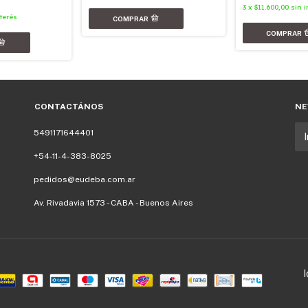
3
x
$11.600,00
sin i
nterés
CONTACTÁNOS
NE
5491171644401
+54-11-4-383-8025
pedidos@eudeba.com.ar
Av. Rivadavia 1573 - CABA - Buenos Aires