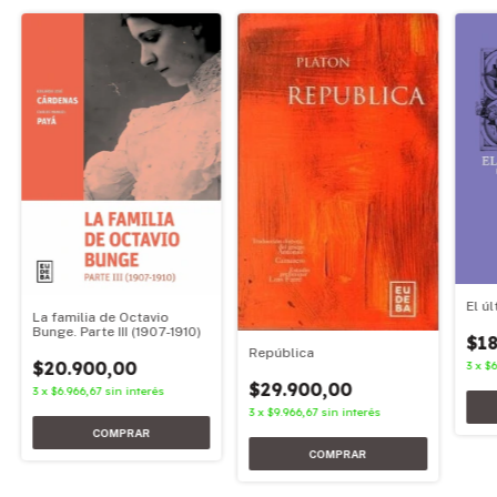
El ú
La familia de Octavio
Bunge. Parte III (1907-1910)
$18
República
$20.900,00
3
x
$6
$29.900,00
3
x
$6.966,67
sin interés
3
x
$9.966,67
sin interés