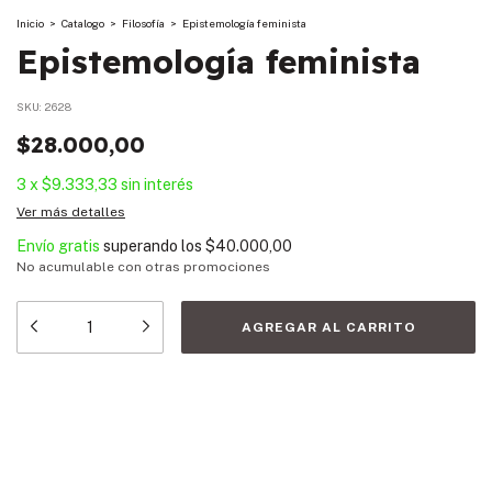
Inicio
>
Catalogo
>
Filosofía
>
Epistemología feminista
Epistemología feminista
SKU:
2628
$28.000,00
3
x
$9.333,33
sin interés
Ver más detalles
Envío gratis
superando los
$40.000,00
No acumulable con otras promociones
Medios de envío
Entregas para el CP:
CAMBIAR CP
CALCULAR