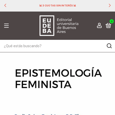
📊 3 CUOTAS SIN INTERÉS 📊
0