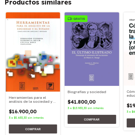
Productos similares
GRATIS
Cómo
Biografías y sociedad
educ
Herramientas para el
(otra
$41.800,00
análisis de la sociedad y el
$19
estado
3
x
$13.933,33
sin interés
$16.900,00
3
x
$6
3
x
$5.633,33
sin interés