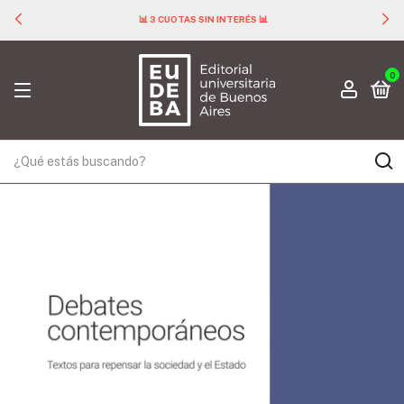
📊 3 CUOTAS SIN INTERÉS 📊
0