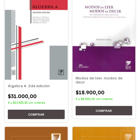
Modos de leer, modos de
decir
Álgebra A. 2da edición
$18.900,00
$31.000,00
3
x
$6.300,00
sin interés
3
x
$10.333,33
sin interés