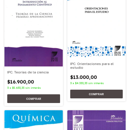
IPC. Orientaciones para el
estudio
IPC. Teorías de la ciencia
$13.000,00
$16.900,00
3
x
$4.333,33
sin interés
3
x
$5.633,33
sin interés