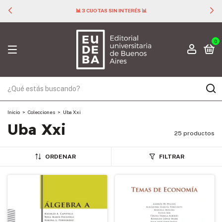
📊 3 CUOTAS SIN INTERÉS 📊
0
Inicio
>
Colecciones
>
Uba Xxi
Uba Xxi
25 productos
ORDENAR
FILTRAR