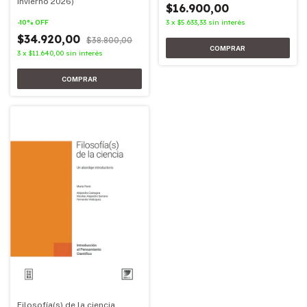
Invierno 2026)
$16.900,00
-
10
%
OFF
3
x
$5.633,33
sin interés
$34.920,00
$38.800,00
3
x
$11.640,00
sin interés
Filosofía(s) de la ciencia