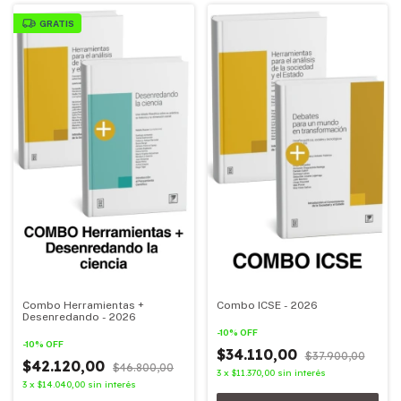
GRATIS
Combo Herramientas +
Combo ICSE - 2026
Desenredando - 2026
-
10
%
OFF
-
10
%
OFF
$34.110,00
$37.900,00
$42.120,00
$46.800,00
3
x
$11.370,00
sin interés
3
x
$14.040,00
sin interés