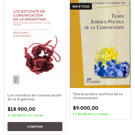
SIN STOCK
Teoría jurídico-política de la
Los estudios en comunicación
Comunicación
en la Argentina
$9.000,00
$18.900,00
3
x
$3.000,00
sin interés
3
x
$6.300,00
sin interés