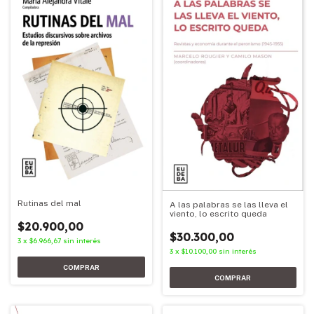
Rutinas del mal
A las palabras se las lleva el
viento, lo escrito queda
$20.900,00
$30.300,00
3
x
$6.966,67
sin interés
3
x
$10.100,00
sin interés