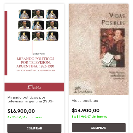
Mirando políticos por
Vidas posibles
televisión argentina (1983-
1991)
$14.900,00
$16.900,00
3
x
$4.966,67
sin interés
3
x
$5.633,33
sin interés