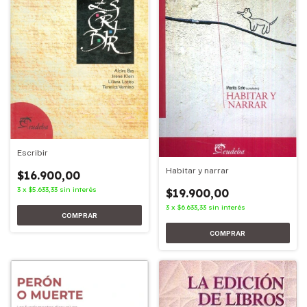
Escribir
Habitar y narrar
$16.900,00
3
x
$5.633,33
sin interés
$19.900,00
3
x
$6.633,33
sin interés