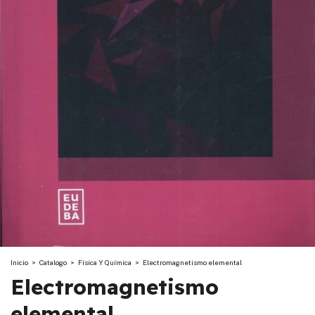
Inicio
>
Catalogo
>
Física Y Química
>
Electromagnetismo elemental
Electromagnetismo
elemental