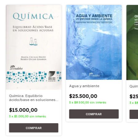
Agua y ambiente
Quím
$25.500,00
$25
Química. Equilibrio
ácido/base en soluciones
3
x
$8.500,00
sin interés
3
x
$8
acuosas
$15.000,00
3
x
$5.000,00
sin interés