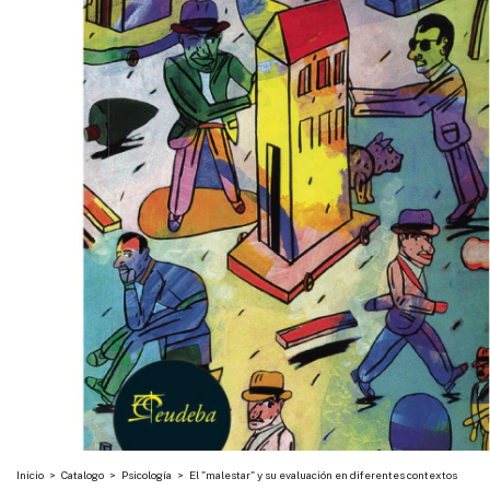
Inicio
>
Catalogo
>
Psicología
>
El "malestar" y su evaluación en diferentes contextos