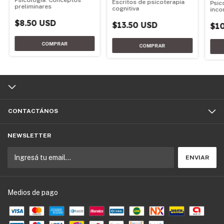
Escritos de psicoterapia
Psic
preliminares
cognitiva
inco
$8.50 USD
$13.50 USD
$1
CONTACTÁNOS
NEWSLETTER
Medios de pago