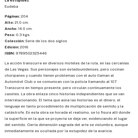
La estupidez
Eudeba
Páginas:
204
Alto:
21.0 cm.
Ancho:
14.0 cm.
Peso:
0.3 kgs.
Colección:
Serie de los dos siglos
Edición:
2016
ISBN:
9789502325446
La acción transcurre en diversos moteles de la ruta, en las cercanías
de Las Vegas. Sus personajes son estadounidenses, pero cocinan
choripanes y cuando tienen problemas con el auto llaman al
Automóvil Club o se comunican con la policía llamando al 107.
Transcurre en tiempo presente, pero circulan continuamente los
casetes. La obra enlaza cinco historias independientes que se van
interrelacionando. El tema que aúna las historias es el dinero, el
lenguaje en tanto procedimiento de multiplicación de sentido y la
catástrofe. En esta obra se horada el realismo, se lo fisura allí donde
la superficie en la que se proyecta se deja ver, evidenciando el lugar
del sentido. Cierta dimensión sagrada del arte se vislumbra, aunque
inmediatamente es ocultada por la estupidez de la avaricia.