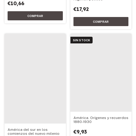
€10,66
€17,92
SIN STOCK
América. Orígenes y recuerdos
1880-1930
América del sur en los
€9,93
comienzos del nuevo milenio