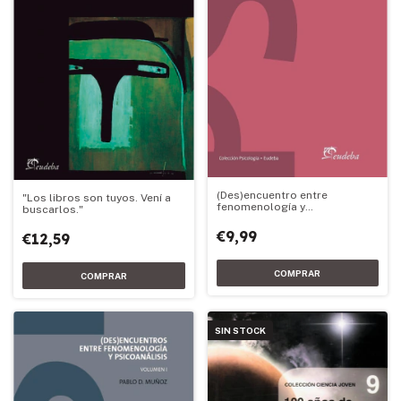
(Des)encuentro entre
"Los libros son tuyos. Vení a
fenomenología y
buscarlos."
psicoanálisis. Volumen II
€9,99
€12,59
SIN STOCK