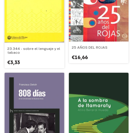
25 AÑOS DEL ROJAS
23.344 - sobre el lenguaje y el
tabaco
€16,66
€3,33