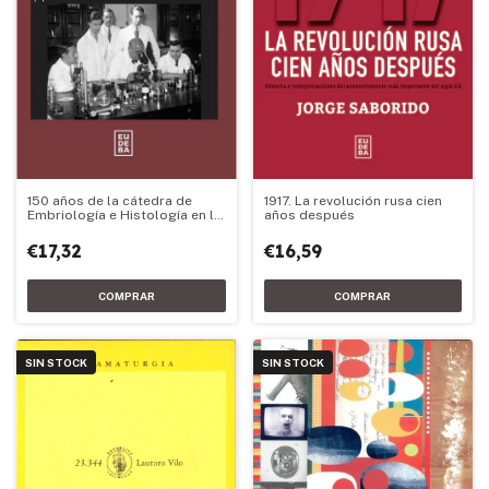
150 años de la cátedra de
1917. La revolución rusa cien
Embriología e Histología en la
años después
Facultad de Medicina de la
UBA
€17,32
€16,59
SIN STOCK
SIN STOCK