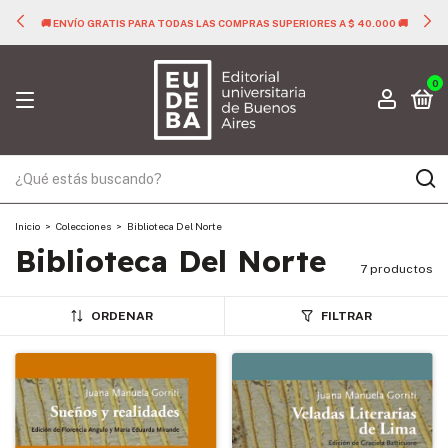
🚚 ENVÍO GRATIS PARA TODAS LAS COMPRAS SUPERIORES A $ 40.000 🚚
0
Inicio
>
Colecciones
>
Biblioteca Del Norte
Biblioteca Del Norte
7 productos
ORDENAR
FILTRAR