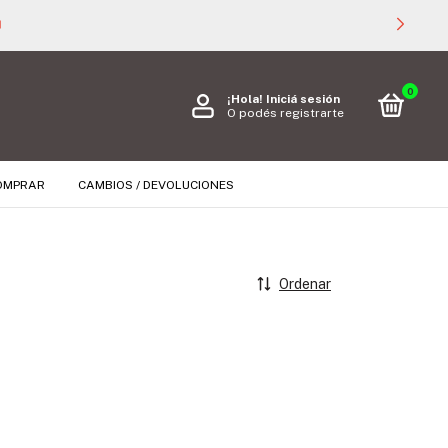

0
¡Hola!
Iniciá sesión
O podés registrarte
OMPRAR
CAMBIOS / DEVOLUCIONES
Ordenar