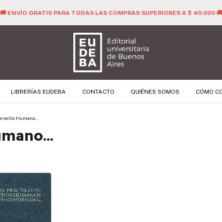
🚚 ENVÍO GRATIS PARA TODAS LAS COMPRAS SUPERIORES A $ 40.000 
LIBRERÍAS EUDEBA
CONTACTO
QUIÉNES SOMOS
CÓMO C
Derecho Humano...
mano...