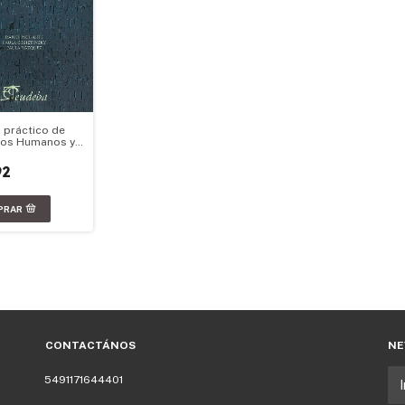
 práctico de
hos Humanos y
ho
tucional
92
CONTACTÁNOS
NE
5491171644401