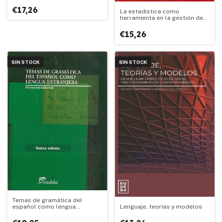
€17,26
La estadística como
herramienta en la gestión de
seguros patrimoniales
€15,26
SIN STOCK
SIN STOCK
Temas de gramática del
español como lengua
Lenguaje, teorías y modelos
extranjera