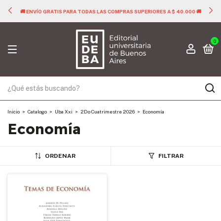
🚚 ENVÍO GRATIS PARA TODAS LAS COMPRAS SUPERIORES A $ 40.000 🚚
0
Inicio
>
Catalogo
>
Uba Xxi
>
2Do Cuatrimestre 2026
>
Economía
Economía
ORDENAR
FILTRAR