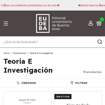
🚚 ENVÍO GRATIS PARA TODAS LAS COMPRAS SUPERIORES A $ 40.000 🚚
0
Inicio
>
Colecciones
>
Teoría E Investigación
Teoría E
Investigación
15 productos
ORDENAR
FILTRAR
SIN STOCK