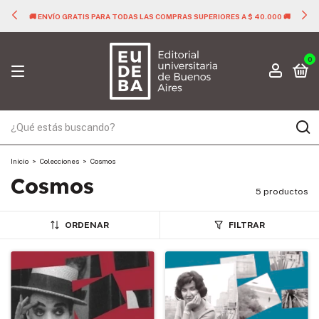
🚚 ENVÍO GRATIS PARA TODAS LAS COMPRAS SUPERIORES A $ 40.000 🚚
0
Inicio
>
Colecciones
>
Cosmos
Cosmos
5 productos
ORDENAR
FILTRAR