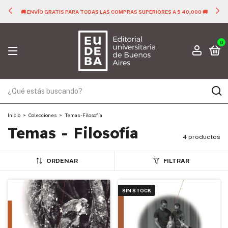
🚚 ENVÍO GRATIS PARA TODAS LAS COMPRAS SUPERIORES A $ 40.000 🚚
0
Inicio
>
Colecciones
>
Temas - Filosofía
Temas - Filosofía
4 productos
ORDENAR
FILTRAR
SIN STOCK