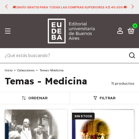
🚚 ENVÍO GRATIS PARA TODAS LAS COMPRAS SUPERIORES A $ 40.000 🚚
0
Inicio
>
Colecciones
>
Temas - Medicina
Temas - Medicina
11 productos
ORDENAR
FILTRAR
SIN STOCK