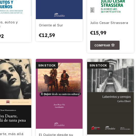
s, autos y
Julio Cesar Strassera
Oriente al Sur
s
€15,99
€12,59
92
SIN STOCK
SIN STOCK
arte, más allá
El Quijote desde su