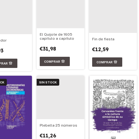
El Quijote de 1605
capítulo a capítulo
Fin de fiesta
ador
€31,98
€12,59
93
OCK
SIN STOCK
Plebella 25 números
€11,26