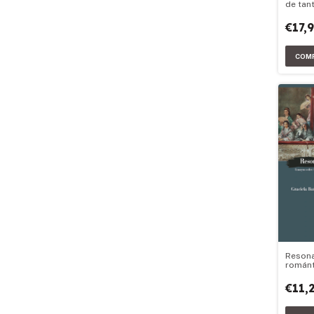
de tan
€17,
Resona
románt
€11,