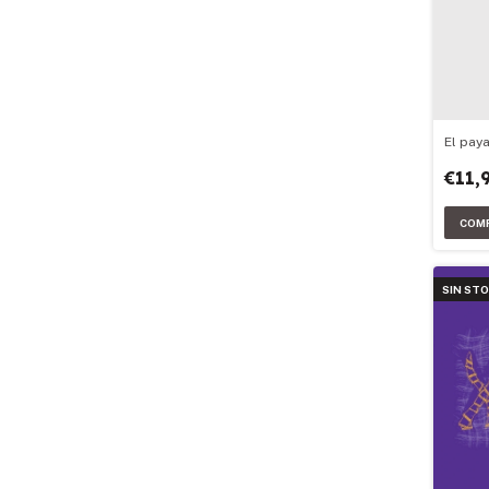
El pay
€11,
SIN ST