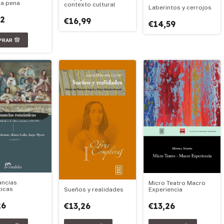
ta pena
contexto cultural
Laberintos y cerrojos
92
€16,99
€14,59
ncias
Micro Teatro Macro
icas
Experiencia
Sueños y realidades
26
€13,26
€13,26