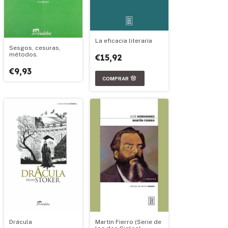
La eficacia literaria
Sesgos, cesuras,
métodos.
€15,92
€9,93
Drácula
Martín Fierro (Serie de