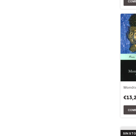
Monólo
€13,
SIN ST