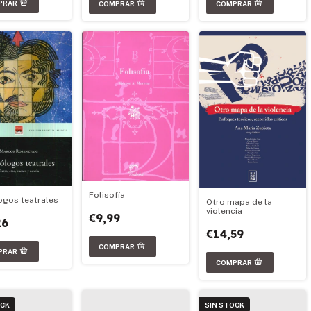
Folisofía
gos teatrales
Otro mapa de la
violencia
€9,99
26
€14,59
OCK
SIN STOCK