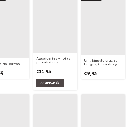
Aguafuertes y notas
Un triángulo crucial.
periodísticas
la de Borges
Borges, Güiraldes y
Lugones
€11,93
59
€9,93