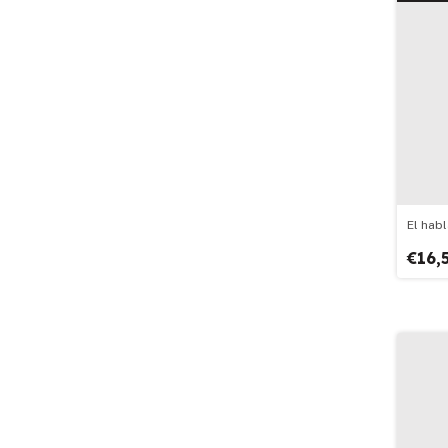
El hab
€16,