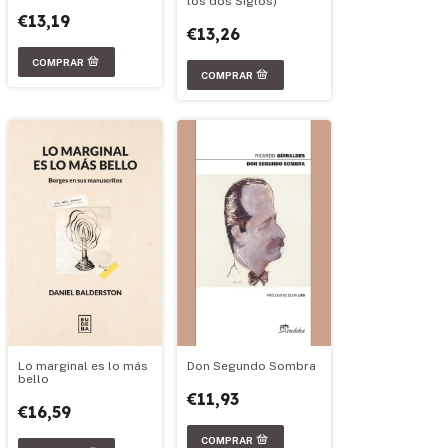
los dos Siglos)
€13,19
€13,26
Don Segundo Sombra
Lo marginal es lo más
bello
€11,93
€16,59