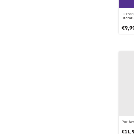
Histor
literar
decim
€9,9
Por fav
€11,