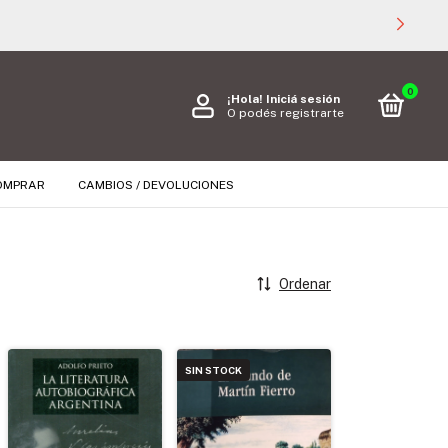
0
¡Hola!
Iniciá sesión
O podés registrarte
OMPRAR
CAMBIOS / DEVOLUCIONES
Ordenar
SIN STOCK