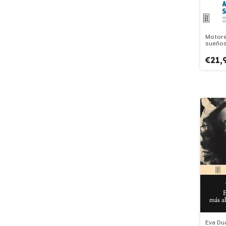
Motore
sueño
€21,
Eva Du