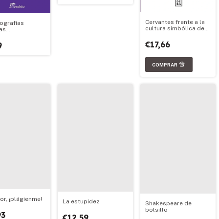
Cervantes frente a la
iografías
cultura simbólica de
ias
su tiempo
onónicas
€17,66
9
or, ¡plágienme!
La estupidez
Shakespeare de
bolsillo
93
€12,59