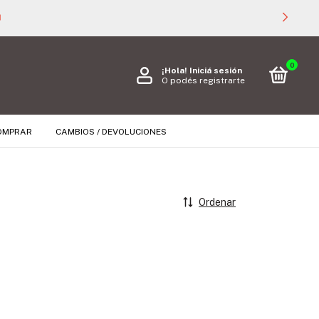

0
¡Hola!
Iniciá sesión
O podés registrarte
OMPRAR
CAMBIOS / DEVOLUCIONES
Ordenar