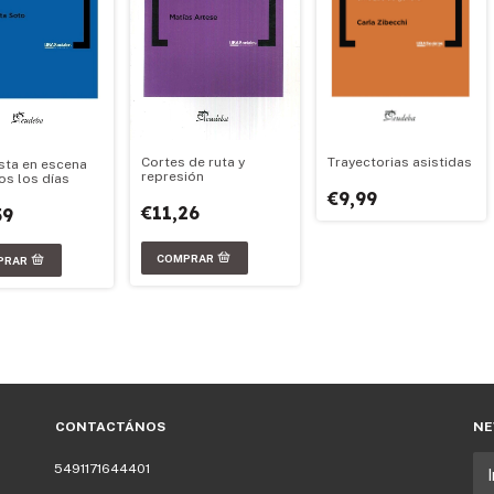
Cortes de ruta y
Trayectorias asistidas
sta en escena
represión
os los días
€9,99
€11,26
59
CONTACTÁNOS
NE
5491171644401