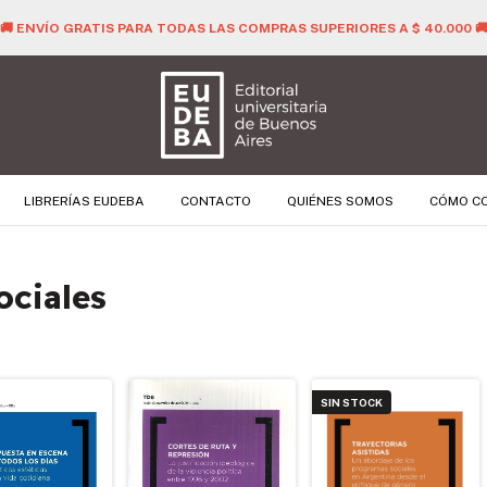
🚚 ENVÍO GRATIS PARA TODAS LAS COMPRAS SUPERIORES A $ 40.000 
LIBRERÍAS EUDEBA
CONTACTO
QUIÉNES SOMOS
CÓMO C
ociales
SIN STOCK