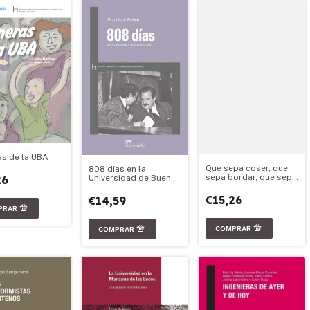
as de la UBA
Que sepa coser, que
808 días en la
sepa bordar, que sepa
26
Universidad de Buenos
abrir la puerta para ir
Aires
a la universidad
€15,26
€14,59