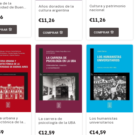
a de la
Cultura y patrimonio
Años dorados de la
sidad de Buenos
nacional
cultura argentina
 1945-1983
66
€11,26
€11,26
ia urbana y
Los humanistas
La carrera de
ectónica de la
universitarios
psicología de la UBA
sidad de Buenos
59
€14,59
€12,59