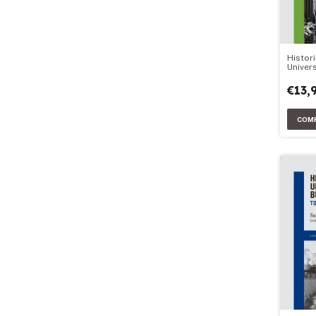
Histori
Univer
Aires:
€13,