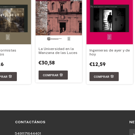
La Universidad en la
Ingenieras de ayer y de
formistas
Manzana de las Luces
hoy
ños
€30,58
€12,59
26
CONTACTÁNOS
NE
5491171644401