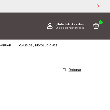

0
¡Hola!
Iniciá sesión
O podés registrarte
OMPRAR
CAMBIOS / DEVOLUCIONES
Ordenar