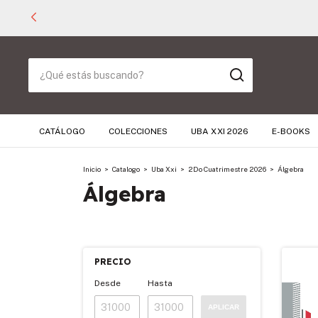
CATÁLOGO
COLECCIONES
UBA XXI 2026
E-BOOKS
Inicio
>
Catalogo
>
Uba Xxi
>
2Do Cuatrimestre 2026
>
Álgebra
Álgebra
PRECIO
Desde
Hasta
APLICAR