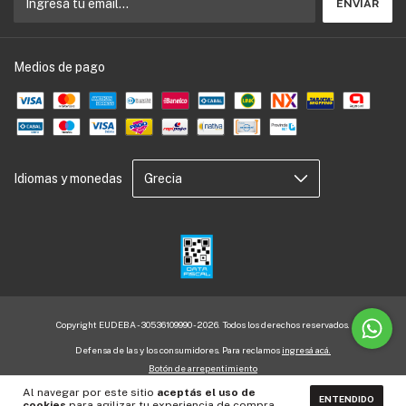
Medios de pago
Idiomas y monedas
Copyright EUDEBA - 30536109990 - 2026. Todos los derechos reservados.
Defensa de las y los consumidores. Para reclamos
ingresá acá.
Botón de arrepentimiento
Al navegar por este sitio
aceptás el uso de
ENTENDIDO
cookies
para agilizar tu experiencia de compra.