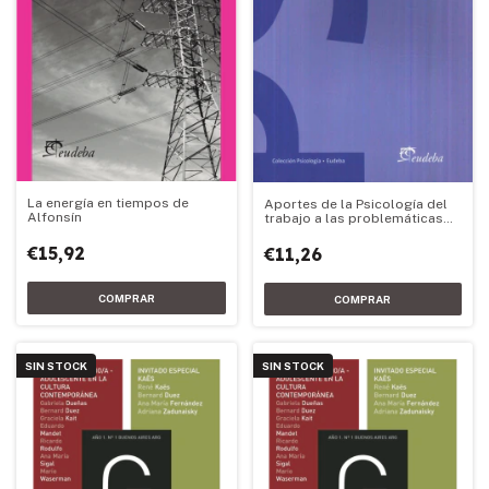
La energía en tiempos de
Aportes de la Psicología del
Alfonsín
trabajo a las problemáticas
contemporáneas de los
trabajadores y las or
€15,92
€11,26
SIN STOCK
SIN STOCK