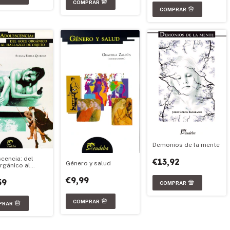
Demonios de la mente
cencia: del
€13,92
Género y salud
rgánico al
go de objeto
€9,99
59