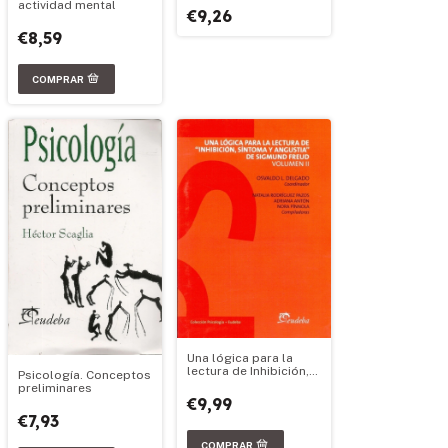
actividad mental
€9,26
€8,59
Una lógica para la
lectura de Inhibición,
Psicología. Conceptos
síntoma y angustia de
preliminares
Sigmund Freud
€9,99
Volumen II
€7,93