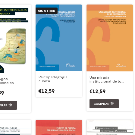
SIN STOCK
Psicopedagogía
Una mirada
ogos
clínica
institucional de lo
cionales
psicológico: la
ando
alteridad en nosotros
€12,59
€12,59
59