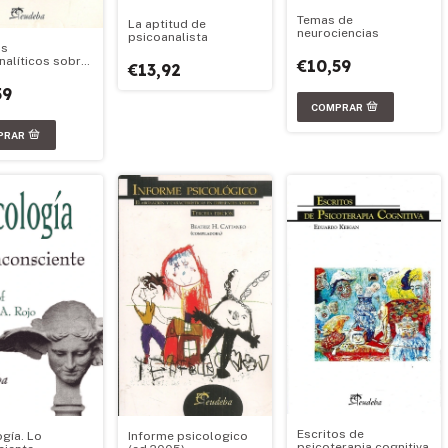
Temas de
La aptitud de
neurociencias
psicoanalista
os
nalíticos sobre
€10,59
€13,92
cencia
59
Escritos de
ogía. Lo
Informe psicologico
psicoterapia cognitiva