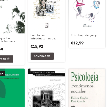
El trabajo del juego
Lecciones
gía. La
introductorias de
cta humana
psicopatología
€12,59
€15,92
59
OCK