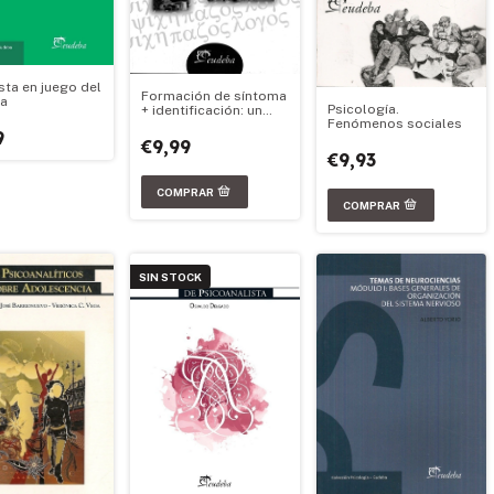
sta en juego del
Formación de síntoma
ma
Psicología.
+ identificación: un
Fenómenos sociales
recorrido freudiano
9
€9,99
€9,93
SIN STOCK