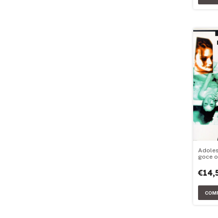
Adoles
goce o
hallaz
€14,