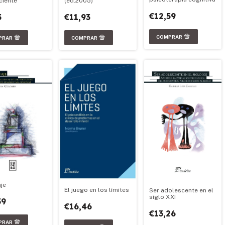
ciente
(ed.2005)
€12,59
3
€11,93
je
El juego en los límites
Ser adolescente en el
siglo XXI
59
€16,46
€13,26