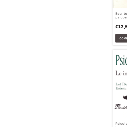
Escrit
psicoa
adoles
€12,
Psicol