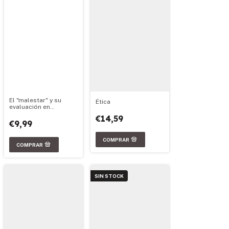
El "malestar" y su
Ética
evaluación en
diferentes contextos
€14,59
€9,99
SIN STOCK