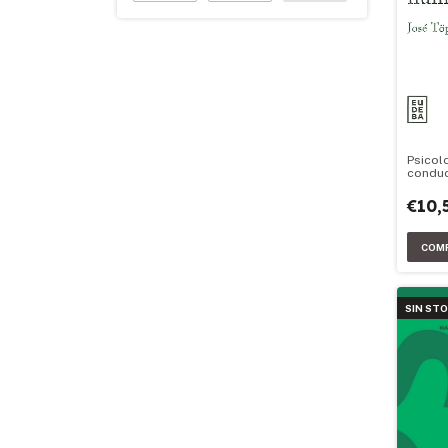
Psicolo
condu
€10,
SIN ST