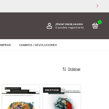
0
¡Hola!
Iniciá sesión
O podés registrarte
OMPRAR
CAMBIOS / DEVOLUCIONES
Ordenar
SIN STOCK