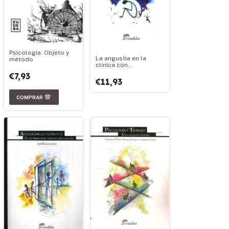
Psicología. Objeto y
La angustia en la
método
clínica con
adolescentes
€7,93
€11,93