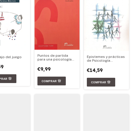
Puntos de partida
Epistemes y prácticas
ajo del juego
para una psicología
de Psicología
social
Preventiva
59
€9,99
€14,59