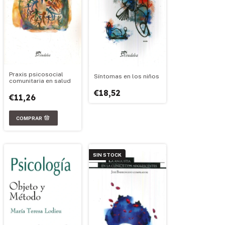
Praxis psicosocial
Síntomas en los niños
comunitaria en salud
€18,52
€11,26
SIN STOCK