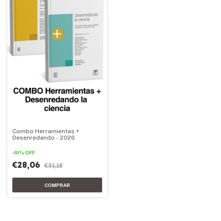
Combo Herramientas +
Desenredando - 2026
-
10
%
OFF
€28,06
€31,18