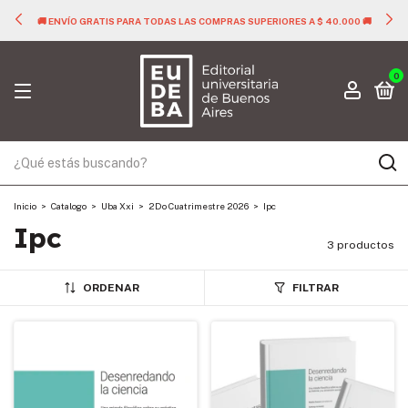
🚚 ENVÍO GRATIS PARA TODAS LAS COMPRAS SUPERIORES A $ 40.000 🚚
0
Inicio
>
Catalogo
>
Uba Xxi
>
2Do Cuatrimestre 2026
>
Ipc
Ipc
3 productos
ORDENAR
FILTRAR