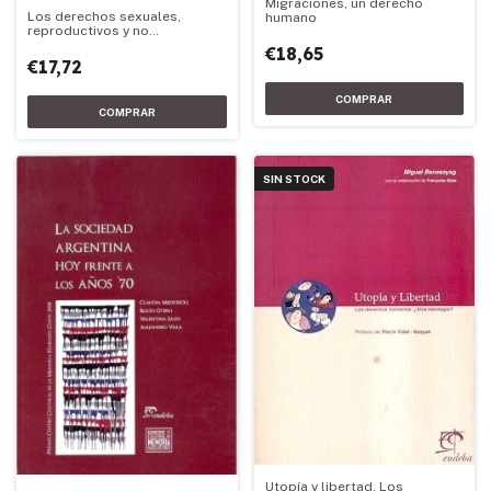
Migraciones, un derecho
Los derechos sexuales,
humano
reproductivos y no
reproductivos, incluido el
€18,65
derecho al aborto, como
€17,72
derecho
SIN STOCK
Utopía y libertad. Los