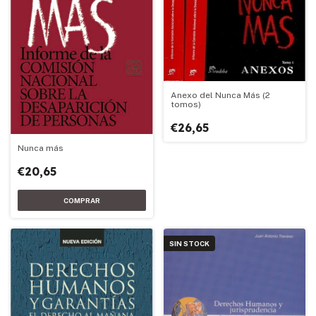
Anexo del Nunca Más (2
tomos)
€26,65
Nunca más
€20,65
SIN STOCK