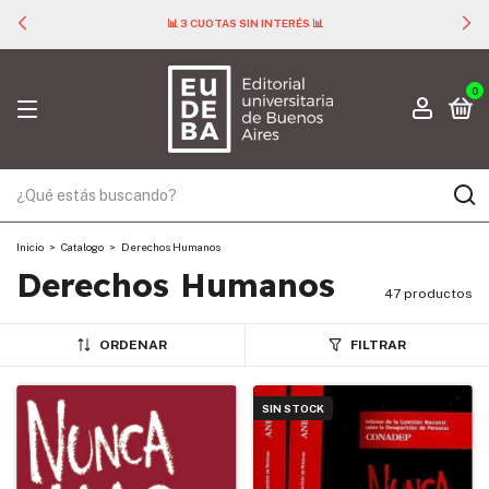
📊 3 CUOTAS SIN INTERÉS 📊
0
Inicio
>
Catalogo
>
Derechos Humanos
Derechos Humanos
47 productos
ORDENAR
FILTRAR
SIN STOCK