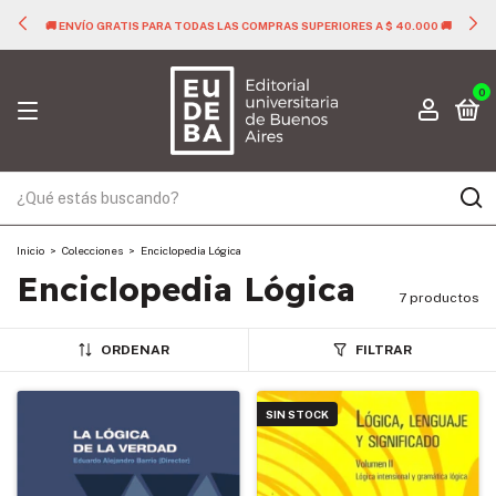
🚚 ENVÍO GRATIS PARA TODAS LAS COMPRAS SUPERIORES A $ 40.000 🚚
0
Inicio
>
Colecciones
>
Enciclopedia Lógica
Enciclopedia Lógica
7 productos
ORDENAR
FILTRAR
SIN STOCK