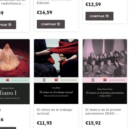
Edición
€12,59
 radiofónico: el
eatro
€16,59
59
El ritmo en el trabajo
El teatro en el primer
I
actoral
peronismo (1943-
1955)
26
€11,93
€15,92