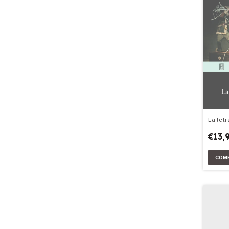
La letr
€13,