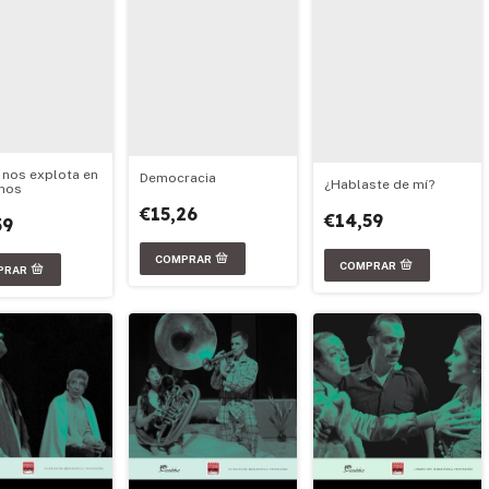
 nos explota en
Democracia
¿Hablaste de mí?
nos
€15,26
€14,59
59