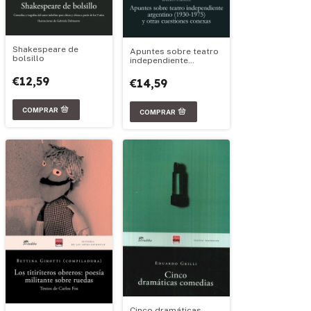
Shakespeare de
Apuntes sobre teatro
bolsillo
independiente
argentino (1930-1975)
y otras cuestiones
€12,59
€14,59
conexas
Cinco dramáticas