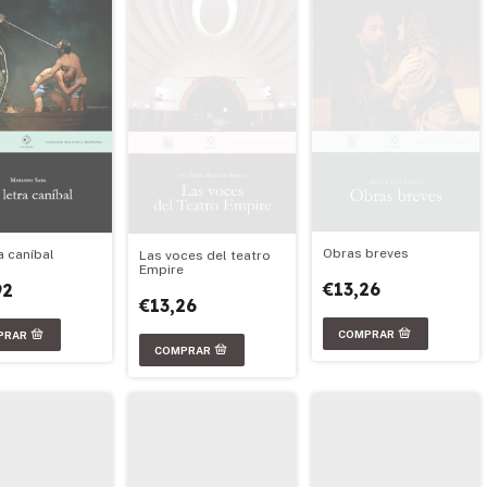
Obras breves
a caníbal
Las voces del teatro
Empire
€13,26
92
€13,26