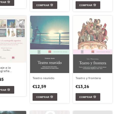
je a la
grafía
ina
Teatro y frontera
Teatro reunido
45
€13,26
€12,59