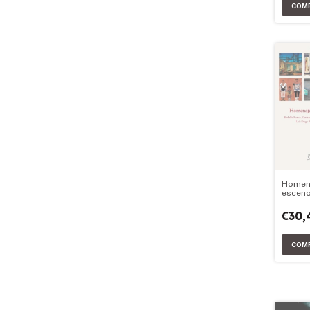
Homena
esceno
argent
€30,