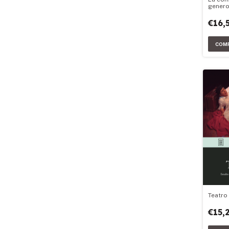
genero
radiot
€16,
Teatro 
€15,