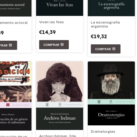
Vivan las feas
La escenografía
amiento actoral
argentina
€14,39
59
€19,32
Dramaturgias
Archivo Itelman. 2da
strucción de un