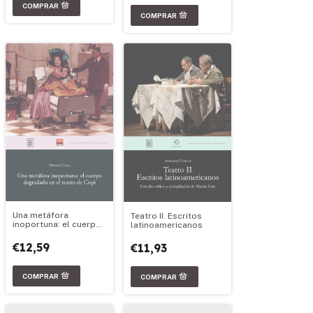
Una metáfora
Teatro II. Escritos
inoportuna: el cuerpo
latinoamericanos
degradado en el
teatro de Copi
€12,59
€11,93