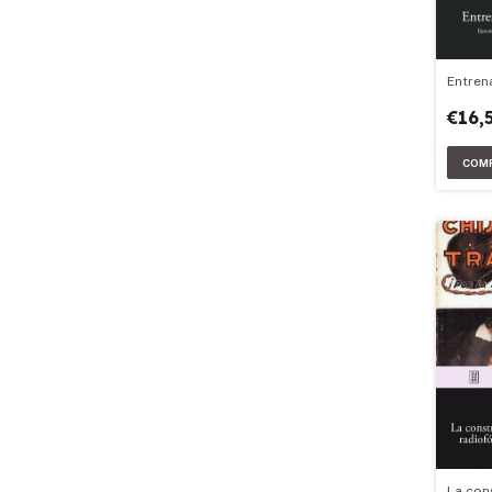
Entren
€16,
La con