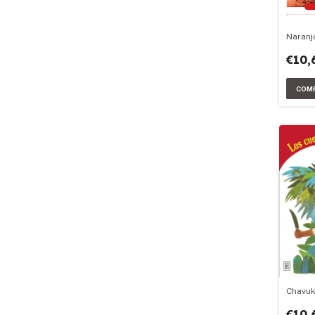
Naranj
€10,
Chavu
€10,