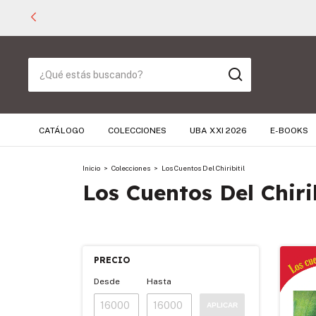
CATÁLOGO
COLECCIONES
UBA XXI 2026
E-BOOKS
Inicio
>
Colecciones
>
Los Cuentos Del Chiribitil
Los Cuentos Del Chirib
PRECIO
Desde
Hasta
APLICAR