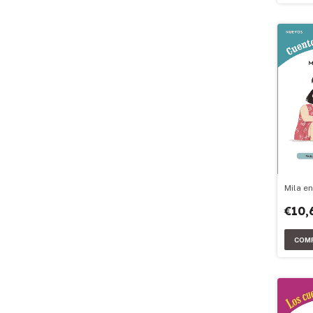
Mila en
€10,