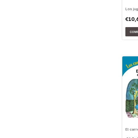
Los ju
€10,
El carr