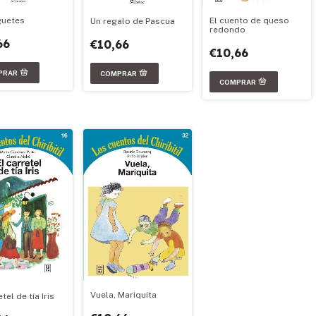
El cuento de queso
guetes
Un regalo de Pascua
redondo
66
€10,66
€10,66
Vuela, Mariquita
etel de tía Iris