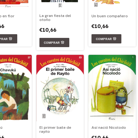
La gran fiesta del
Un buen compañero
o en flor
otoño
€10,66
66
€10,66
Así nació Nicolodo
kú
El primer baile de
rayito
€10,66
66