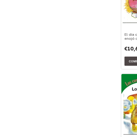
El día 
enojó 
€10,