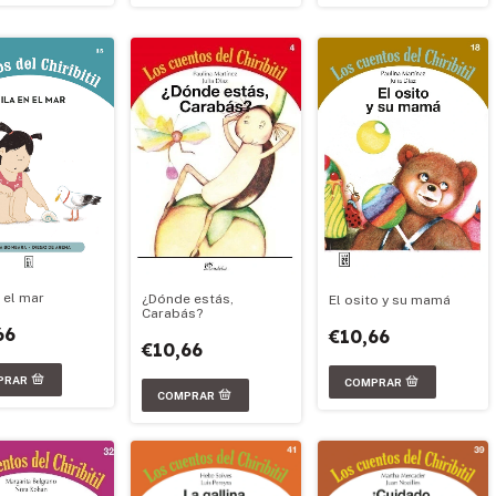
 el mar
¿Dónde estás,
El osito y su mamá
Carabás?
66
€10,66
€10,66