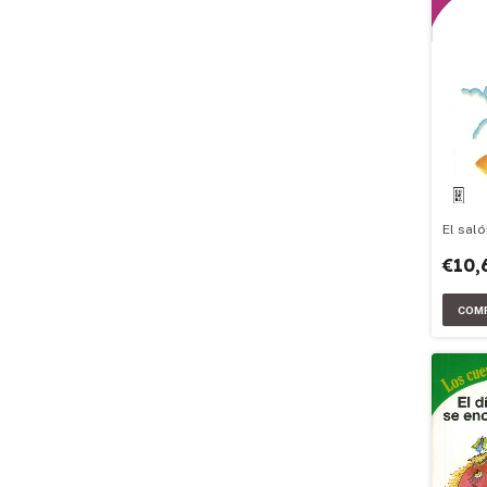
El saló
€10,