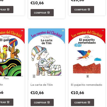
€10,66
ito
La carta de Tilín
El pajarito remendado
66
€10,66
€10,66