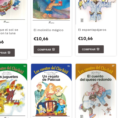
El espantapájaros
que el sol se
El molinillo mágico
con la luna
€10,66
€10,66
66