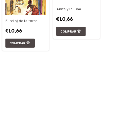
Anita y la luna
€10,66
El reloj de la torre
€10,66