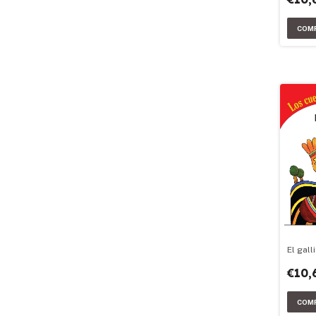
El gall
€10,