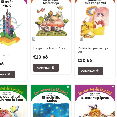
La gallina Mediofloja
¡Cuidado que vengo
yo!
n vacío
€10,66
€10,66
66