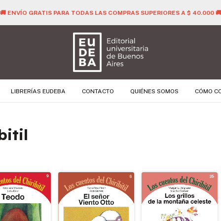
🚚 ENVÍO GRATIS PARA TODAS LAS COMPRAS SUPERIORES A $ 40.000 
LIBRERÍAS EUDEBA
CONTACTO
QUIÉNES SOMOS
CÓMO C
itil