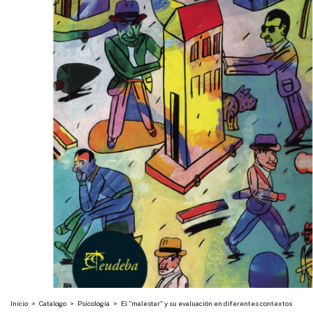
Inicio
>
Catalogo
>
Psicología
>
El "malestar" y su evaluación en diferentes contextos