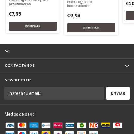
Psicología. Lo
€10
preliminares
inconsciente
€7,93
€9,93
CONTACTÁNOS
NEWSLETTER
Medios de pago