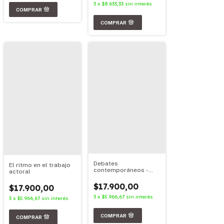
3
x
$8.633,33
sin interés
Debates
El ritmo en el trabajo
contemporáneos -
actoral
UBA XXI - Material
Oficial 2025
$17.900,00
$17.900,00
3
x
$5.966,67
sin interés
3
x
$5.966,67
sin interés