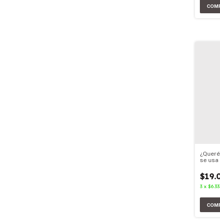
¿Queré
se usa 
$19.
3
x
$6.33