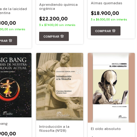
Almas quemadas
Aprendiendo química
orgánica
a de la laicidad
$18.900,00
entina
$22.200,00
3
x
$6.300,00
sin interés
800,00
3
x
$7.400,00
sin interés
600,00
sin interés
 bang
Introducción a la
El oído absoluto
filosofía (Nº28)
900,00