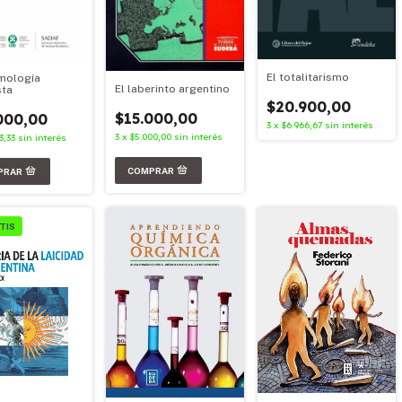
El totalitarismo
mología
El laberinto argentino
sta
$20.900,00
$15.000,00
000,00
3
x
$6.966,67
sin interés
3
x
$5.000,00
sin interés
3,33
sin interés
TIS