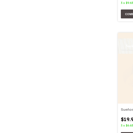
3
x
$9.63
Sueños
$19.
3
x
$6.63