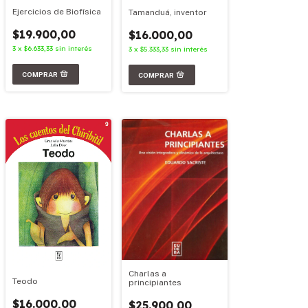
Ejercicios de Biofísica
Tamanduá, inventor
$19.900,00
$16.000,00
3
x
$6.633,33
sin interés
3
x
$5.333,33
sin interés
Charlas a
Teodo
principiantes
$16.000,00
$25.900,00