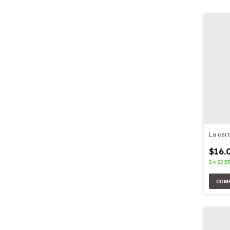
La cart
$16.
3
x
$5.33