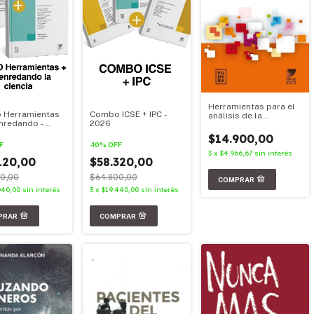
Herramientas para el
 Herramientas
Combo ICSE + IPC -
análisis de la
nredando -
2026
sociedad y el estado.
Ed. 2017
$14.900,00
F
-
10
%
OFF
3
x
$4.966,67
sin interés
120,00
$58.320,00
0,00
$64.800,00
040,00
sin interés
3
x
$19.440,00
sin interés