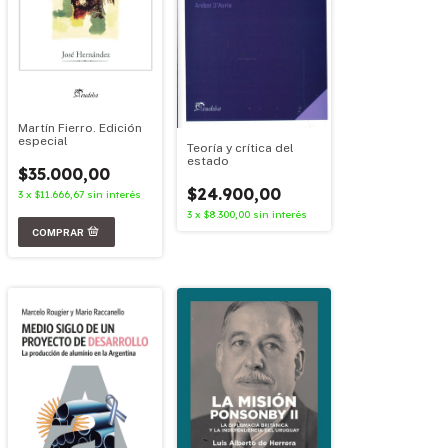
Martín Fierro. Edición
especial
Teoría y crítica del
estado
$35.000,00
$24.900,00
3
x
$11.666,67
sin interés
3
x
$8.300,00
sin interés