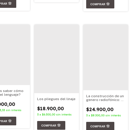
s saber cómo
el lenguaje?
La construcción de un
Los pliegues del linaje
genero radiofónico: el
000,00
radioteatro
$18.900,00
$24.900,00
3,33
sin interés
3
x
$6.300,00
sin interés
3
x
$8.300,00
sin interés