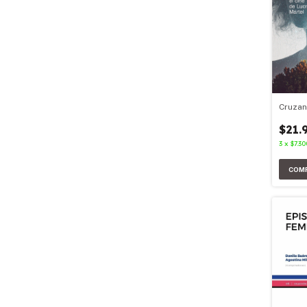
Cruzan
$21.
3
x
$7.30