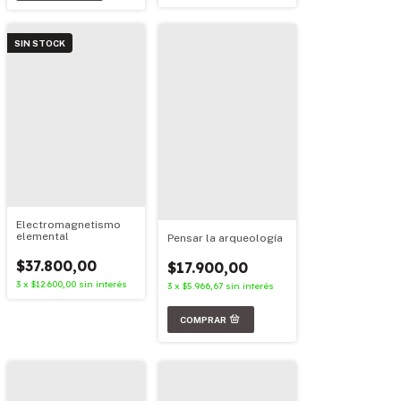
SIN STOCK
Electromagnetismo
elemental
Pensar la arqueología
$37.800,00
$17.900,00
3
x
$12.600,00
sin interés
3
x
$5.966,67
sin interés