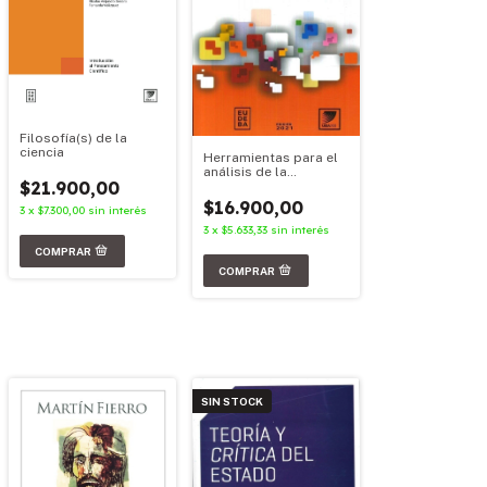
Filosofía(s) de la
ciencia
Herramientas para el
análisis de la
$21.900,00
sociedad y el estado
$16.900,00
3
x
$7.300,00
sin interés
3
x
$5.633,33
sin interés
SIN STOCK