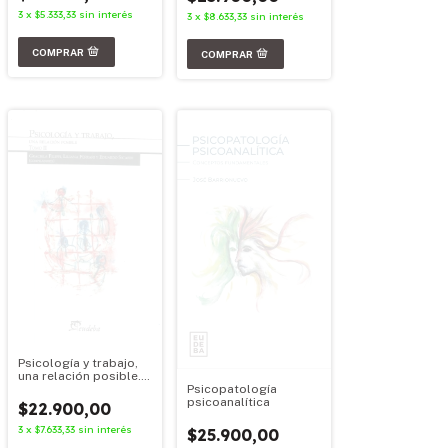
3
x
$5.333,33
sin interés
3
x
$8.633,33
sin interés
Psicología y trabajo,
una relación posible.
Psicopatología
Tomo II
psicoanalítica
$22.900,00
3
x
$7.633,33
sin interés
$25.900,00