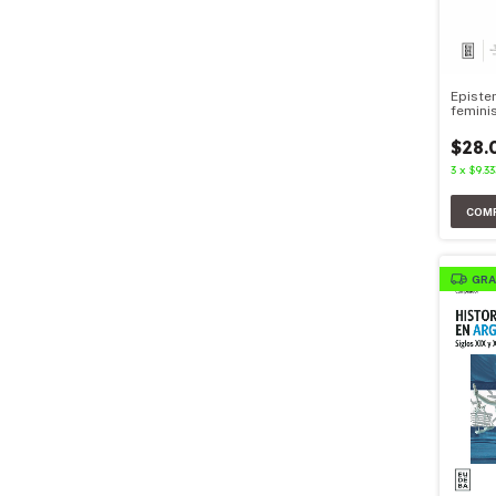
Episte
femini
$28.
3
x
$9.33
GRA