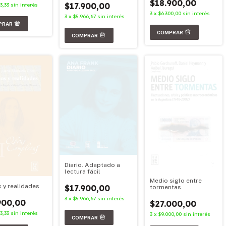
$18.900,00
$17.900,00
3,33
sin interés
3
x
$6.300,00
sin interés
3
x
$5.966,67
sin interés
Diario. Adaptado a
lectura fácil
Medio siglo entre
 y realidades
$17.900,00
tormentas
3
x
$5.966,67
sin interés
900,00
$27.000,00
3,33
sin interés
3
x
$9.000,00
sin interés