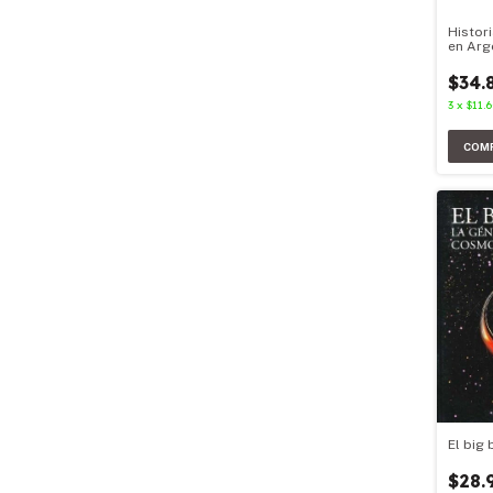
Histori
en Arg
$34.
3
x
$11.
El big
$28.