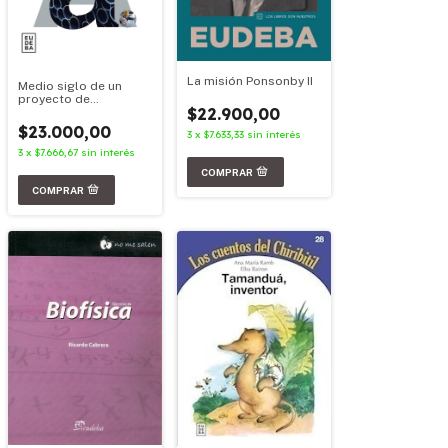
La misión Ponsonby II
Medio siglo de un
proyecto de
$22.900,00
desarrollo
$23.000,00
3
x
$7.633,33
sin interés
3
x
$7.666,67
sin interés