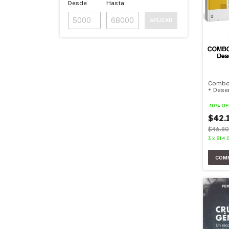
Desde
Hasta
APLICAR
Combo
+ Dese
2026
-
10
%
OF
$42.
$46.80
3
x
$14.