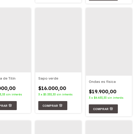
a de Tilín
Sapo verde
Ondas es física
000,00
$16.000,00
$19.900,00
3,33
sin interés
3
x
$5.333,33
sin interés
3
x
$6.633,33
sin interés