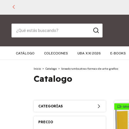
CATÁLOGO
COLECCIONES
UBA XXI 2026
E-BOOKS
Inicio
>
Catalogo
>
breadcrumbs.otras-formas-de-arte-grafico
Catalogo
CATEGORÍAS
GRA
PRECIO