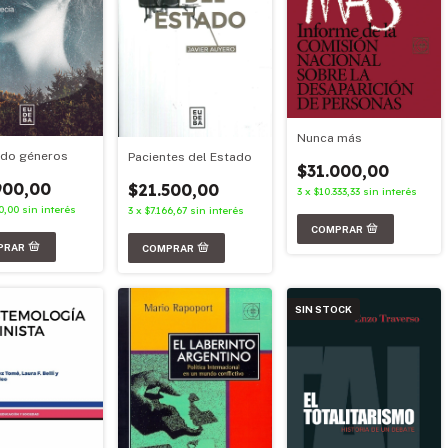
Nunca más
do géneros
Pacientes del Estado
$31.000,00
900,00
$21.500,00
3
x
$10.333,33
sin interés
0,00
sin interés
3
x
$7.166,67
sin interés
SIN STOCK