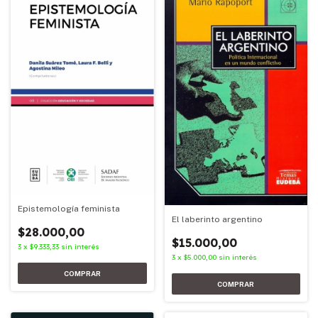
Epistemología feminista
El laberinto argentino
$28.000,00
$15.000,00
3
x
$9.333,33
sin interés
3
x
$5.000,00
sin interés