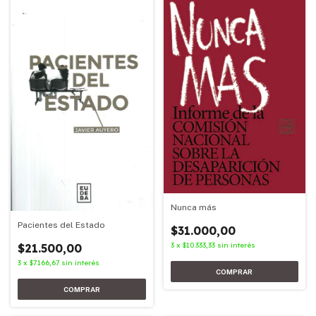
Nunca más
Pacientes del Estado
$31.000,00
3
x
$10.333,33
sin interés
$21.500,00
3
x
$7.166,67
sin interés