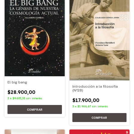
El big bang
Introducción a la filosofía
(Nº28)
$28.900,00
3
x
$9.633,33
sin interés
$17.900,00
3
x
$5.966,67
sin interés