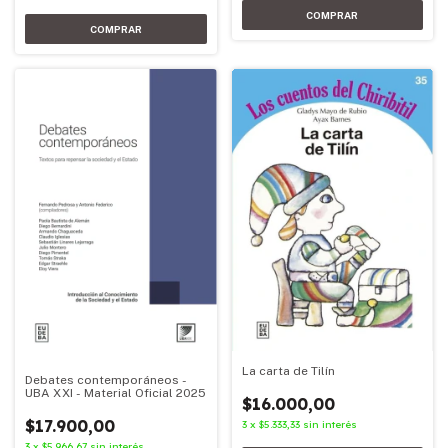
La carta de Tilín
Debates contemporáneos -
UBA XXI - Material Oficial 2025
$16.000,00
$17.900,00
3
x
$5.333,33
sin interés
3
x
$5.966,67
sin interés