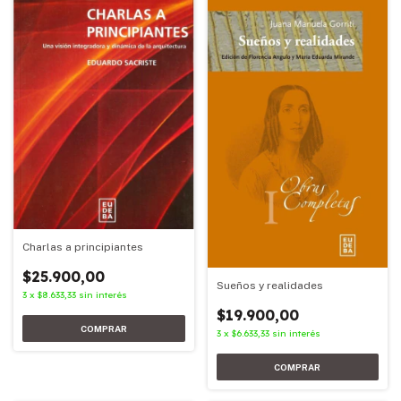
Charlas a principiantes
$25.900,00
Sueños y realidades
3
x
$8.633,33
sin interés
$19.900,00
3
x
$6.633,33
sin interés