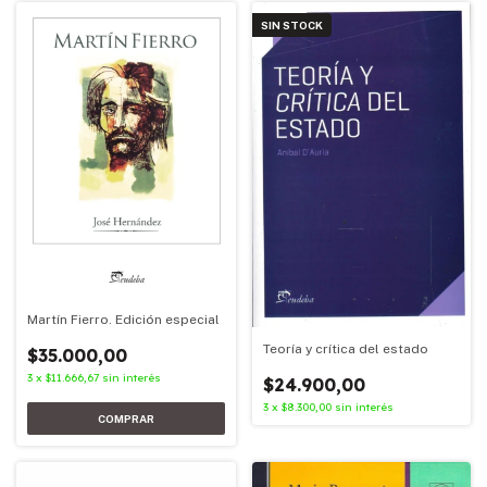
SIN STOCK
Martín Fierro. Edición especial
Teoría y crítica del estado
$35.000,00
3
x
$11.666,67
sin interés
$24.900,00
3
x
$8.300,00
sin interés