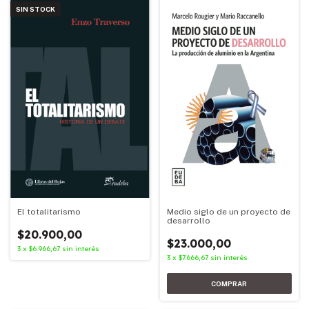
SIN STOCK
Medio siglo de un proyecto de
El totalitarismo
desarrollo
$20.900,00
$23.000,00
3
x
$6.966,67
sin interés
3
x
$7.666,67
sin interés