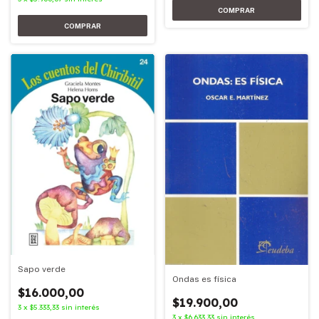
Sapo verde
Ondas es física
$16.000,00
$19.900,00
3
x
$5.333,33
sin interés
3
x
$6.633,33
sin interés