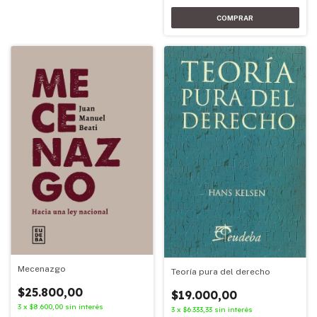
Mecenazgo
Teoría pura del derecho
$25.800,00
$19.000,00
3
x
$8.600,00
sin interés
3
x
$6.333,33
sin interés