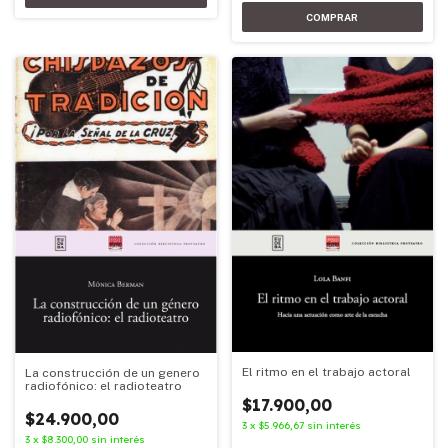
El ritmo en el trabajo actoral
La construcción de un genero
radiofónico: el radioteatro
$17.900,00
$24.900,00
3
x
$5.966,67
sin interés
3
x
$8.300,00
sin interés