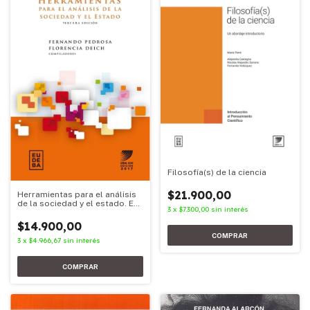
Filosofía(s) de la ciencia
$21.900,00
Herramientas para el análisis
de la sociedad y el estado. Ed.
3
x
$7.300,00
sin interés
2017
$14.900,00
3
x
$4.966,67
sin interés