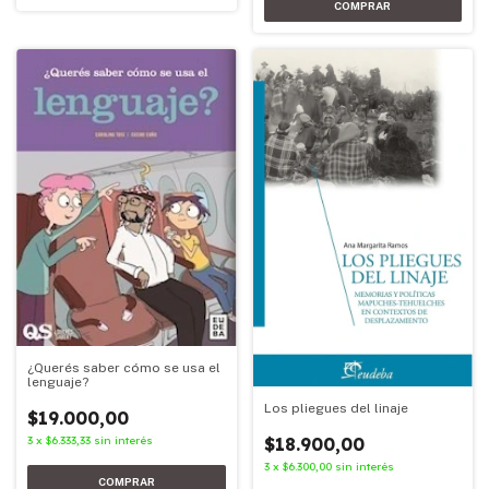
¿Querés saber cómo se usa el
lenguaje?
Los pliegues del linaje
$19.000,00
3
x
$6.333,33
sin interés
$18.900,00
3
x
$6.300,00
sin interés