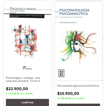
Psicología y trabajo, una
relación posible. Tomo II
Psicopatología psicoanalítica
$22.900,00
$25.900,00
3
x
$7.633,33
sin interés
3
x
$8.633,33
sin interés