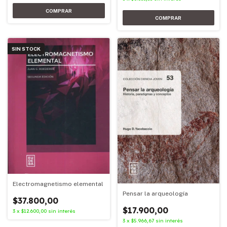
SIN STOCK
Electromagnetismo elemental
Pensar la arqueología
$37.800,00
$17.900,00
3
x
$12.600,00
sin interés
3
x
$5.966,67
sin interés