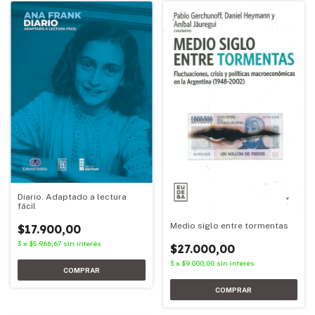
Diario. Adaptado a lectura
fácil
Medio siglo entre tormentas
$17.900,00
3
x
$5.966,67
sin interés
$27.000,00
3
x
$9.000,00
sin interés