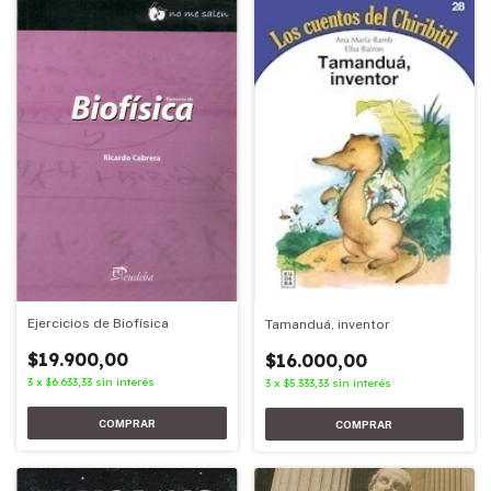
Ejercicios de Biofísica
Tamanduá, inventor
$19.900,00
$16.000,00
3
x
$6.633,33
sin interés
3
x
$5.333,33
sin interés