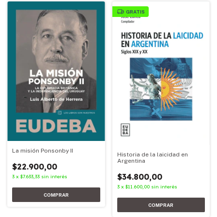
GRATIS
La misión Ponsonby II
Historia de la laicidad en
Argentina
$22.900,00
$34.800,00
3
x
$7.633,33
sin interés
3
x
$11.600,00
sin interés