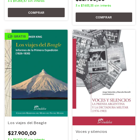
3
x
$9.266,67
sin interés
3
x
$7.633,33
sin interés
GRATIS
Los viajes del Beagle
Voces y silencios
$27.900,00
3
x
$9.300,00
sin interés