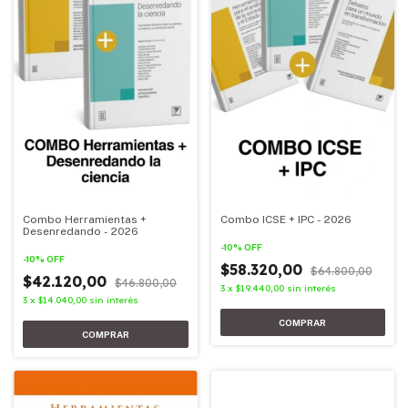
Combo Herramientas +
Combo ICSE + IPC - 2026
Desenredando - 2026
-
10
%
OFF
-
10
%
OFF
$58.320,00
$64.800,00
$42.120,00
$46.800,00
3
x
$19.440,00
sin interés
3
x
$14.040,00
sin interés