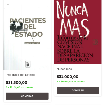
Nunca más
Pacientes del Estado
$31.000,00
3
x
$10.333,33
sin interés
$21.500,00
3
x
$7.166,67
sin interés