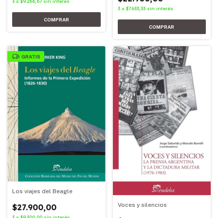
3
x
$9.266,67
sin interés
3
x
$7.633,33
sin interés
GRATIS
Los viajes del Beagle
Voces y silencios
$27.900,00
3
x
$9.300,00
sin interés