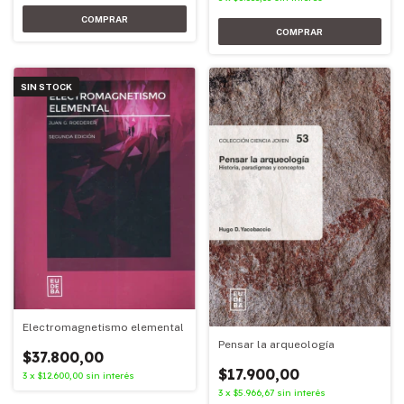
SIN STOCK
Electromagnetismo elemental
Pensar la arqueología
$37.800,00
$17.900,00
3
x
$12.600,00
sin interés
3
x
$5.966,67
sin interés