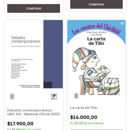
La carta de Tilín
Debates contemporáneos -
UBA XXI - Material Oficial 2025
$16.000,00
$17.900,00
3
x
$5.333,33
sin interés
3
x
$5.966,67
sin interés