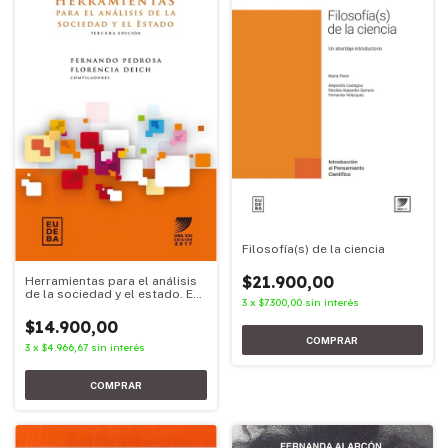
Filosofía(s) de la ciencia
$21.900,00
Herramientas para el análisis
de la sociedad y el estado. Ed.
3
x
$7.300,00
sin interés
2017
$14.900,00
3
x
$4.966,67
sin interés