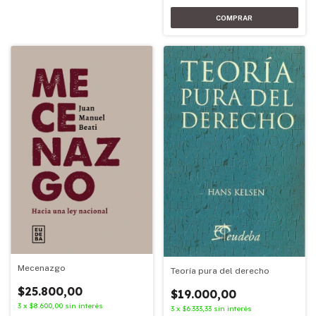
Mecenazgo
Teoría pura del derecho
$25.800,00
$19.000,00
3
x
$8.600,00
sin interés
3
x
$6.333,33
sin interés