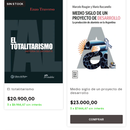
SIN STOCK
Medio siglo de un proyecto de
El totalitarismo
desarrollo
$20.900,00
$23.000,00
3
x
$6.966,67
sin interés
3
x
$7.666,67
sin interés