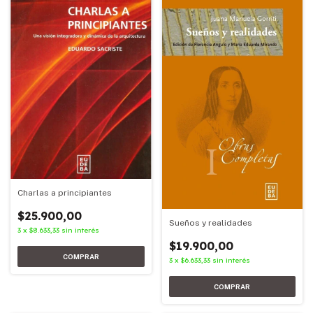
Charlas a principiantes
$25.900,00
Sueños y realidades
3
x
$8.633,33
sin interés
$19.900,00
3
x
$6.633,33
sin interés