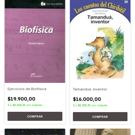
Ejercicios de Biofísica
Tamanduá, inventor
$19.900,00
$16.000,00
3
x
$6.633,33
sin interés
3
x
$5.333,33
sin interés