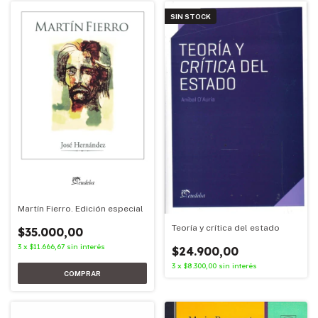
SIN STOCK
Martín Fierro. Edición especial
Teoría y crítica del estado
$35.000,00
3
x
$11.666,67
sin interés
$24.900,00
3
x
$8.300,00
sin interés