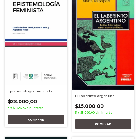
Epistemología feminista
El laberinto argentino
$28.000,00
$15.000,00
3
x
$9.333,33
sin interés
3
x
$5.000,00
sin interés