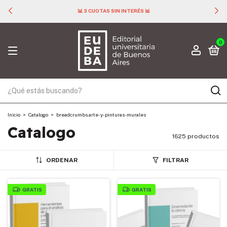
📊 3 CUOTAS SIN INTERÉS 📊
0
Inicio
>
Catalogo
>
breadcrumbs.arte-y-pinturas-murales
Catalogo
1625 productos
ORDENAR
FILTRAR
GRATIS
GRATIS