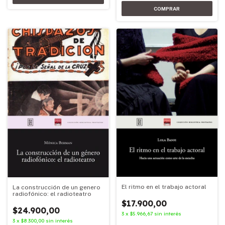
El ritmo en el trabajo actoral
La construcción de un genero
radiofónico: el radioteatro
$17.900,00
$24.900,00
3
x
$5.966,67
sin interés
3
x
$8.300,00
sin interés