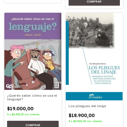
¿Querés saber cómo se usa el
lenguaje?
Los pliegues del linaje
$19.000,00
3
x
$6.333,33
sin interés
$18.900,00
3
x
$6.300,00
sin interés