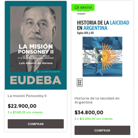
GRATIS
La misión Ponsonby II
Historia de la laicidad en
Argentina
$22.900,00
$34.800,00
3
x
$7.633,33
sin interés
3
x
$11.600,00
sin interés