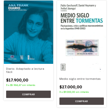
Diario. Adaptado a lectura
fácil
Medio siglo entre tormentas
$17.900,00
3
x
$5.966,67
sin interés
$27.000,00
3
x
$9.000,00
sin interés