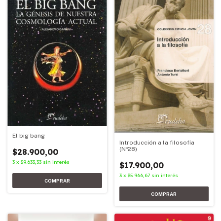
El big bang
Introducción a la filosofía
(Nº28)
$28.900,00
3
x
$9.633,33
sin interés
$17.900,00
3
x
$5.966,67
sin interés