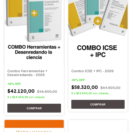
Combo Herramientas +
Combo ICSE + IPC - 2026
Desenredando - 2026
-
10
%
OFF
-
10
%
OFF
$58.320,00
$64.800,00
$42.120,00
$46.800,00
3
x
$19.440,00
sin interés
3
x
$14.040,00
sin interés