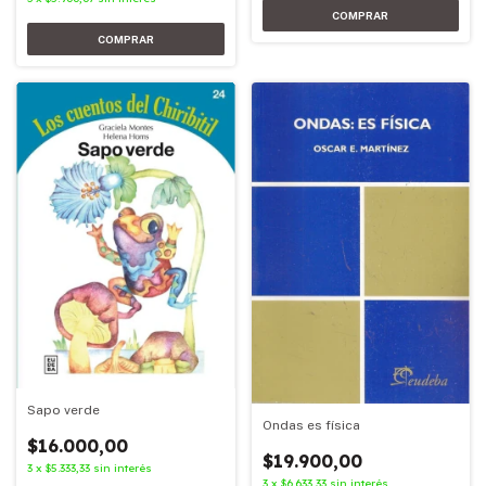
Sapo verde
Ondas es física
$16.000,00
$19.900,00
3
x
$5.333,33
sin interés
3
x
$6.633,33
sin interés