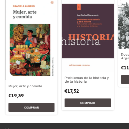
Docu
Arge
€11
Problemas de la historia y
de la historia
Mujer, arte y comida
€17,52
€19,39